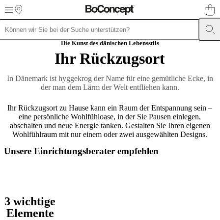
Skip to main content
Möbel
Sofas
Stühle
Die Kunst des dänischen Lebensstils
/
Ihr Rückzugsort
Sessel
Tische
Aufbewahrung
Betten
Outdoor-
Möbel
Lampen
Teppiche
Accessoires
Kollektionen
Sofa
In Dänemark ist hyggekrog der Name für eine gemütliche Ecke, in
Kollektionen
Tisch
der man dem Lärm der Welt entfliehen kann.
Kollektionen
Stuhl
Kollektionen
Sessel
Kollektionen
Beds
Ihr Rückzugsort zu Hause kann ein Raum der Entspannung sein –
collections
Aufbewahrungslösungen
Accessoires
Stoff-
eine persönliche Wohlfühloase, in der Sie Pausen einlegen,
und
abschalten und neue Energie tanken. Gestalten Sie Ihren eigenen
Lederkollektion
Outlet
Räume
Wohnzimmer
Esszimmer
Schlafzimmer
Au
Wohlfühlraum mit nur einem oder zwei ausgewählten Designs.
Räume
Home
Offices
BoConcept
Unsere Einrichtungsberater empfehlen
+
Helena
Christensen
Inspiration
Kundenbetreuung
Kontakt
Lieferung
Produktpfl
Einrichtungsberatung
Kostenlose
Muster
3 wichtige
bestellen
Store
Elemente
finden
Über