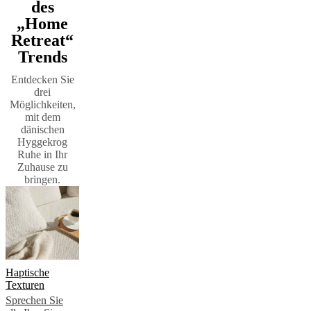
BoConcept
Werte
Corporate
des
Responsibility
Die
„Home
Geschichte
Presse
Retreat“
Lounge
Handwerkskunst
und
Trends
Qualität
Unsere
Designer
Individuelle
Entdecken Sie
Gestaltung
Karriere
Standards
drei
and
Möglichkeiten,
certifications
Barrierefreiheitserklärung
Franchise-
mit dem
Partner
dänischen
werden
Professionals
Trade
Hyggekrog
Programm
Projects
Articles
Ruhe in Ihr
and
Zuhause zu
news
bringen.
Haptische
Texturen
Sprechen Sie