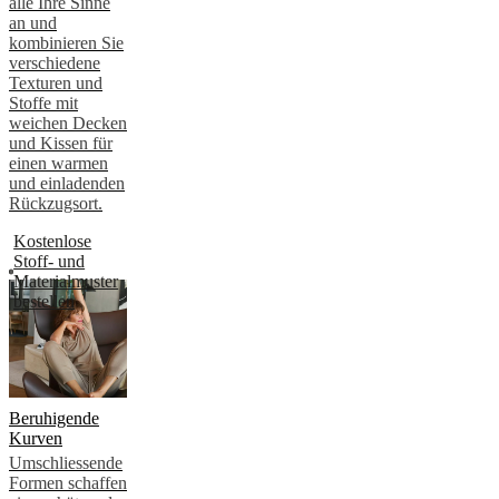
alle Ihre Sinne
an und
kombinieren Sie
verschiedene
Texturen und
Stoffe mit
weichen Decken
und Kissen für
einen warmen
und einladenden
Rückzugsort.
Kostenlose
Stoff- und
Materialmuster
bestellen
Beruhigende
Kurven
Umschliessende
Formen schaffen