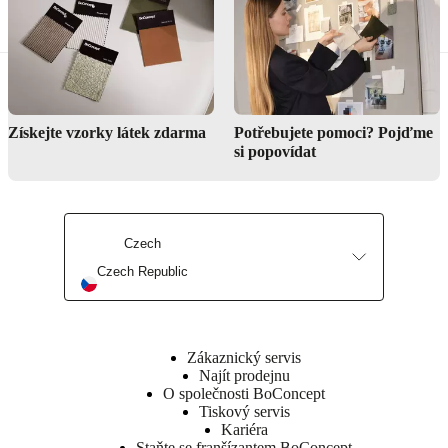
Jak mohu použít venkovní dekorace k dokončení svého prostoru?
Aktualizujte svůj venkovní prostor
Získejte vzorky látek zdarma
Potřebujete pomoci? Pojďme
si popovídat
Koupit doplňky
Czech
Czech Republic
Zákaznický servis
Najít prodejnu
O společnosti BoConcept
Tiskový servis
Kariéra
Staňte se franšízantem BoConcept