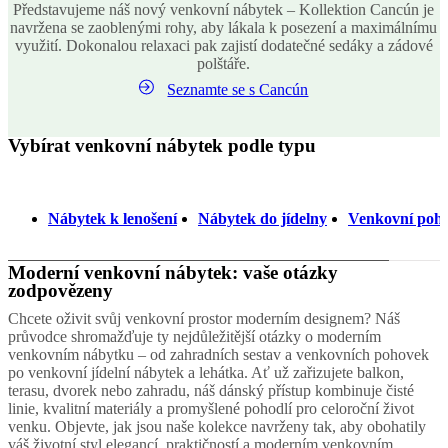
Představujeme náš nový venkovní nábytek – Kollektion Cancún je
Helena
navržena se zaoblenými rohy, aby lákala k posezení a maximálnímu
Christensen
Inspirace
Zákaznický
využití. Dokonalou relaxaci pak zajistí dodatečné sedáky a zádové
servis
Kontakt
Doručení
Péče
polštáře.
o
výrobky
Pokyny
Seznamte se s Cancún
k
montáži
Záruka
Právní
upozornění
Bezplatná
Vybírat venkovní nábytek podle typu
služba
interiérového
designéra
Objednat
vzorky
Nábytek k lenošení
Nábytek do jídelny
Venkovní poh
zdarma
Najít
prodejnu
O
společnosti
Moderní venkovní nábytek: vaše otázky
BoConcept
Hodnoty
Společenská
zodpovězeny
odpovědnost
Historie
Tiskový
Chcete oživit svůj venkovní prostor moderním designem? Náš
servis
Řemeslné
průvodce shromažďuje ty nejdůležitější otázky o moderním
zpracování
venkovním nábytku – od zahradních sestav a venkovních pohovek
a
po venkovní jídelní nábytek a lehátka. Ať už zařizujete balkon,
kvalita
Seznamte
terasu, dvorek nebo zahradu, náš dánský přístup kombinuje čisté
se
linie, kvalitní materiály a promyšlené pohodlí pro celoroční život
s
venku. Objevte, jak jsou naše kolekce navrženy tak, aby obohatily
našimi
váš životní styl elegancí, praktičností a moderním venkovním
designéry
Možnosti
Kariéra
Standards