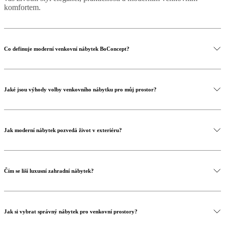
komfortem.
and
certifications
Prohlášení
o
přístupnosti
Staňte
se
Co definuje moderní venkovní nábytek BoConcept?
franšízantem
Professionals
Partnerský
program
Projects
Articles
and
news
Jaké jsou výhody volby venkovního nábytku pro můj prostor?
Jak moderní nábytek pozvedá život v exteriéru?
Čím se liší luxusní zahradní nábytek?
Jak si vybrat správný nábytek pro venkovní prostory?