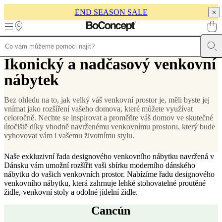
END SEASON SALE
Skip to main content
Ikonický a nadčasový venkovní
Produkty
Pohovky
Židle
a
nábytek
křesla
Stoly
Úložné
prostory
Postele
Venkovní
prostory
Lampy
Koberce
Doplňky
Kolekce
Kolekce
Bez ohledu na to, jak velký váš venkovní prostor je, měli byste jej
pohovek
Kolekce
vnímat jako rozšíření vašeho domova, které můžete využívat
stolů
Kolekce
celoročně. Nechte se inspirovat a proměňte váš domov ve skutečné
židlí
Křesla
Beds
útočiště díky vhodně navrženému venkovnímu prostoru, který bude
collections
Kolekce
vyhovovat vám i vašemu životnímu stylu.
úložných
prostorů
Kolekce
Naše exkluzivní řada designového venkovního nábytku navržená v
doplňků
Kolekce
Dánsku vám umožní rozšířit vaši sbírku moderního dánského
látek
nábytku do vašich venkovních prostor. Nabízíme řadu designového
a
venkovního nábytku, která zahrnuje lehké stohovatelné proutěné
kůže
Outlet
Pokoje
Obývací
židle, venkovní stoly a odolné jídelní židle.
pokoje
Jídelny
Ložnice
Venkovní
prostory
Malé
Cancún
prostory
Pracovny
BoConcept
+