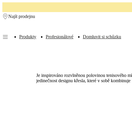
Skip to main content
Najít prodejnu
Produkty
Profesionálové
Domluvit si schůzku
Produkty
Pohovky
Židle
a
křesla
Stoly
Úložné
prostory
Postele
Venkovní
prostory
Lampy
Koberce
Doplňky
Kolekce
Kolekce
Je inspirováno rozvlněnou polovinou tenisového mí
pohovek
Kolekce
jedinečnost designu křesla, které v sobě kombinuje 
stolů
Kolekce
židlí
Křesla
Beds
collections
Kolekce
úložných
prostorů
Kolekce
doplňků
Kolekce
látek
a
kůže
Outlet
Pokoje
Obývací
pokoje
Jídelny
Ložnice
Venkovní