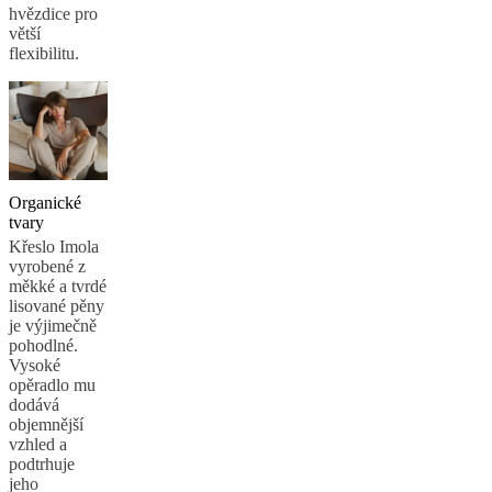
hvězdice pro
s
větší
našimi
flexibilitu.
designéry
Možnosti
Kariéra
Standards
and
certifications
Prohlášení
o
přístupnosti
Staňte
se
franšízantem
Professionals
Partnerský
program
Projects
Articles
Organické
and
tvary
news
Křeslo Imola
vyrobené z
měkké a tvrdé
lisované pěny
je výjimečně
pohodlné.
Vysoké
opěradlo mu
dodává
objemnější
vzhled a
podtrhuje
jeho