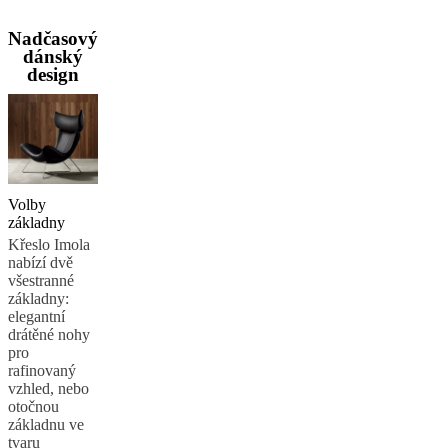
prostory
Malé
prostory
Pracovny
BoConcept
Nadčasový
+
dánský
Helena
design
Christensen
Inspirace
Zákaznický
servis
Kontakt
Doručení
Péče
o
výrobky
Pokyny
k
montáži
Záruka
Právní
upozornění
Bezplatná
Volby
služba
základny
interiérového
Křeslo Imola
designéra
Objednat
nabízí dvě
vzorky
všestranné
zdarma
Najít
základny:
prodejnu
O
elegantní
společnosti
drátěné nohy
BoConcept
Hodnoty
Společenská
pro
odpovědnost
Historie
Tiskový
rafinovaný
servis
Řemeslné
vzhled, nebo
zpracování
otočnou
a
základnu ve
kvalita
Seznamte
tvaru
se