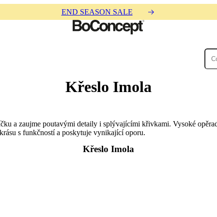
END SEASON SALE
Křeslo Imola
čku a zaujme poutavými detaily i splývajícími křivkami. Vysoké opěra
krásu s funkčností a poskytuje vynikající oporu.
Křeslo Imola