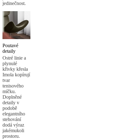
jedinečnost.
Poutavé
detaily
Ostré linie a
plynulé
křivky křesla
Imola kopírují
tvar
tenisového
míčku.
Doplněné
detaily v
podobě
elegantního
stehování
dodá výraz
jakémukoli
prostoru.