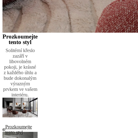
Prozkoumejte
tento styl
Solitérní křeslo
zazáří v
libovolném
pokoji, je krásné
z každého úhlu a
bude dokonalým
výrazným
prvkem ve vašem
interiéru.
Prozkoumejte
tento styl