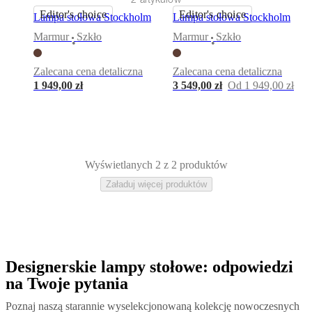
prawne
Bezpłatna
Usługa
Editor's choice
Editor's choice
Lampa stołowa Stockholm
Lampa stołowa Stockholm
Projektowania
Marmur
Szkło
Marmur
Szkło
Wnętrz
Zamów
•
•
bezpłatne
próbniki
Znajdź
Zalecana cena detaliczna
Zalecana cena detaliczna
salon
1 949,00 zł
3 549,00 zł
Od 1 949,00 zł
BoConcept
O
BoConcept
Wartości
Odpowiedzialność
firmy
Historia
Informacje
prasowe
Rzemiosło
i
jakość
Poznaj
naszych
Wyświetlanych 2 z 2 produktów
projektantów
Personalizacja
Kariera
Standards
Załaduj więcej produktów
and
certifications
Deklaracja
dostępności
Zostań
franczyzobiorcą
Professionals
Trade
Program
Projects
Articles
and
news
Designerskie lampy stołowe: odpowiedzi
Brązowy
Metal
Szkło
Ceramika
Marmur
na Twoje pytania
Poznaj naszą starannie wyselekcjonowaną kolekcję nowoczesnych