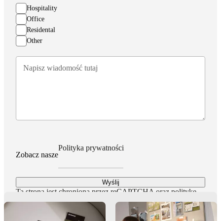
Hospitality
Office
Residental
Other
Polityka prywatności
Zobacz nasze
Wyślij
Ta strona jest chroniona przez reCAPTCHA oraz
politykę
prywatności
i
warunki korzystania z usług Google