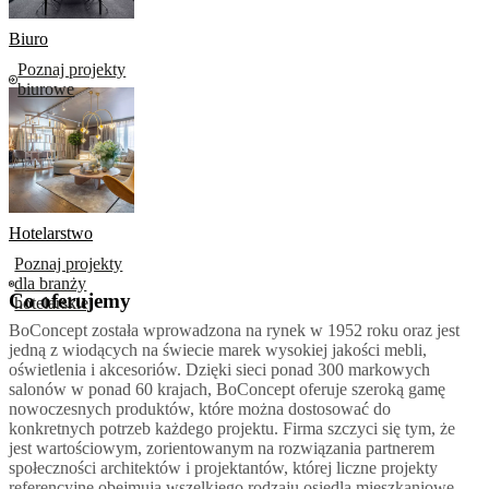
Biuro
Poznaj projekty
biurowe
Hotelarstwo
Poznaj projekty
dla branży
Co oferujemy
hotelarskiej
BoConcept została wprowadzona na rynek w 1952 roku oraz jest
jedną z wiodących na świecie marek wysokiej jakości mebli,
oświetlenia i akcesoriów. Dzięki sieci ponad 300 markowych
salonów w ponad 60 krajach, BoConcept oferuje szeroką gamę
nowoczesnych produktów, które można dostosować do
konkretnych potrzeb każdego projektu. Firma szczyci się tym, że
jest wartościowym, zorientowanym na rozwiązania partnerem
społeczności architektów i projektantów, której liczne projekty
referencyjne obejmują wszelkiego rodzaju osiedla mieszkaniowe,