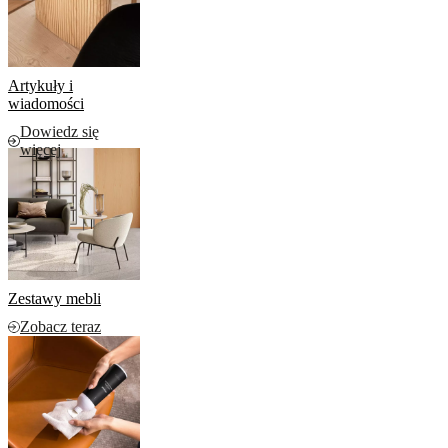
Artykuły i
wiadomości
Dowiedz się
więcej
Zestawy mebli
Zobacz teraz