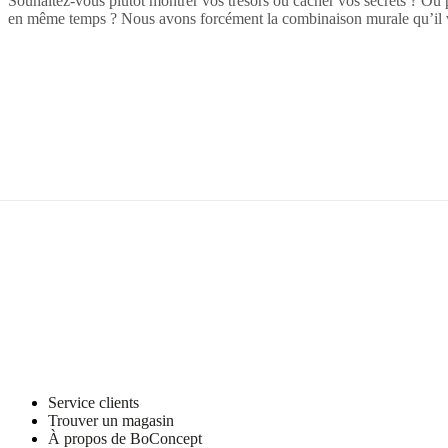
Souhaitez-vous plutôt montrer vos trésors ou cacher vos secrets ? Ou 
en même temps ? Nous avons forcément la combinaison murale qu’il v
Service clients
Trouver un magasin
À propos de BoConcept