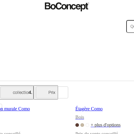
collection
Prix
on murale Como
Étagère Como
Bois
+ plus d'options
te conseillé
Prix de vente conseillé