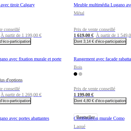
vec tiroir Calgary
Meuble multimédia Lugano avec
Métal
te conseillé
Prix de vente conseillé
À partir de 1 199,00 €
1 619,00 €
À partir de 1 549,
d’éco-participation
Dont 3,14 € d’éco-participation
no avec fixation murale et porte
Rangement avec façade rabatta
Bois
lus d'options
te conseillé
Prix de vente conseillé
À partir de 1 269,00 €
1 199,00 €
d’éco-participation
Dont 4,80 € d’éco-participation
Bestseller
no avec portes abattantes
Combinaison murale Como
Laqué