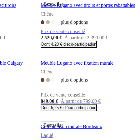
Bestseller
 tiroirs
Meuble Lugano avec tiroirs et portes rabattables
Chêne
+ plus d'options
Prix de vente conseillé
00 €
2 529,00 €
À partir de 2 399,00 €
Dont 4,20 € d’éco-participation
ble Calgary
Meuble Lugano avec fixation murale
Chêne
+ plus d'options
Prix de vente conseillé
849,00 €
À partir de 799,00 €
Dont 5,25 € d’éco-participation
Bestseller
Combinaison murale Bordeaux
Laqué