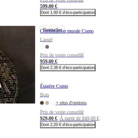
599,00 €
Dont 1,00 € d’éco-participation
Bestseller
Combinaison murale Como
Laqué
Prix de vente conseillé
959,00 €
Dont 2,38 € d’éco-participation
Étagère Como
Bois
+ plus d'options
Prix de vente conseillé
929,00 €
À partir de 849,00 €
Dont 2,20 € d’éco-participation