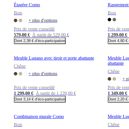
Étagère Como
Rangement a
propos
de
Bois
Bois
BoConcept
Valeurs
Responsabilité
+ plus d'options
de
l’entreprise
L’histoire
Espace
Prix de vente conseillé
Prix de ven
presse
Savoir-
579,00 €
À partir de 529,00 €
1 299,00 €
faire
Dont 2,38 € d’éco-participation
Dont 4,80 € 
et
qualité
Rencontre
avec
nos
Meuble Lugano avec tiroir et porte abattante
Meuble Luga
designers
Personnalisation
Carrières
Standards
abattante
Chêne
and
Chêne
certifications
Déclaration
+ plus d'options
d’accessibilité
Devenir
+ p
franchisé
Professionals
Trade
Prix de vente conseillé
Prix de ven
Program
Projects
Articles
and
1 299,00 €
À partir de 1 239,00 €
1 349,00 €
news
Dont 3,14 € d’éco-participation
Dont 2,20 € 
Combinaison murale Como
Meuble Luga
Bois
Chêne