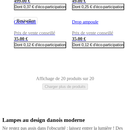
499,00 €
49,00 €
Dont 0,37 € d’éco-participation
Dont 0,25 € d’éco-participation
Bestseller
Globe small
Drop ampoule
Prix de vente conseillé
Prix de vente conseillé
35,00 €
35,00 €
Dont 0,12 € d’éco-participation
Dont 0,12 € d’éco-participation
Affichage de 20 produits sur 20
Charger plus de produits
Lampes au design danois moderne
Noir
Gris
Jaune
Verre
transparent
Beige
Marron
Métal
Verre
Céramique
Marbre
Ne restez pas assis dans l'obscurité : laissez entrer la lumière ! Des