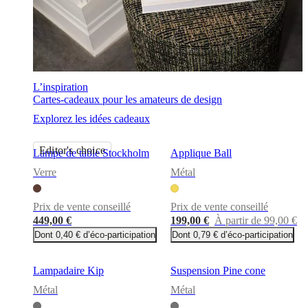
BoConcept
Valeurs
Responsabilité
de
l’entreprise
L’histoire
Espace
presse
Savoir-
faire
et
qualité
Rencontre
L’inspiration
avec
Cartes-cadeaux pour les amateurs de design
nos
designers
Personnalisation
Carrières
Standards
Explorez les idées cadeaux
and
certifications
Déclaration
d’accessibilité
Devenir
Editor's choice
Lampe de table Stockholm
Applique Ball
franchisé
Professionals
Trade
Verre
Métal
Program
Projects
Articles
and
news
Prix de vente conseillé
Prix de vente conseillé
449,00 €
199,00 €
À partir de 99,00 €
Dont 0,40 € d’éco-participation
Dont 0,79 € d’éco-participation
Lampadaire Kip
Suspension Pine cone
Métal
Métal