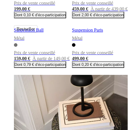
cuir
Mobiliers
Prix de vente conseillé
Prix de vente conseillé
d'exposition
Pièces
Séjours
Salles
199,00 €
459,00 €
À partir de 439,00 €
à
Dont 0,10 € d’éco-participation
Dont 2,00 € d’éco-participation
manger
Chambres
Aménagements
extérieurs
Petits
espaces
Bureaux
BoConcept
Bestseller
Suspension Ball
Suspension Paris
+
Helena
Métal
Métal
Christensen
Inspiration
Service
clients
Contact
Délai
de
Prix de vente conseillé
Prix de vente conseillé
livraison
Entretien
159,00 €
À partir de 149,00 €
499,00 €
des
Dont 0,79 € d’éco-participation
Dont 0,20 € d’éco-participation
meubles
Instructions
d’assemblage
Garantie
Juridique
Service
de
Décoration
d'Intérieur
Commandez
des
échantillons
gratuits
Trouver
un
magasin
À
propos
de