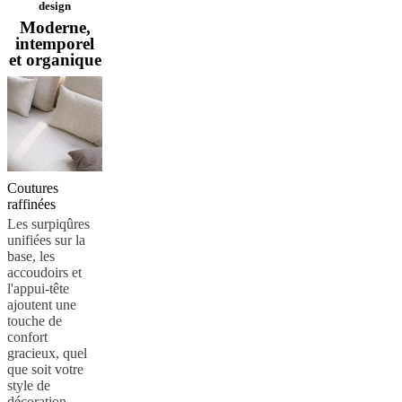
cuir
Mobiliers
design
d'exposition
Pièces
Séjours
Salles
Moderne,
à
intemporel
manger
Chambres
Aménagements
et organique
extérieurs
Petits
espaces
Bureaux
BoConcept
+
Helena
Christensen
Inspiration
Service
clients
Contact
Délai
de
livraison
Entretien
Coutures
des
raffinées
meubles
Instructions
Les surpiqûres
d’assemblage
Garantie
Juridique
Service
unifiées sur la
de
base, les
Décoration
accoudoirs et
d'Intérieur
Commandez
l'appui-tête
des
ajoutent une
échantillons
touche de
gratuits
Trouver
confort
un
gracieux, quel
magasin
À
que soit votre
propos
style de
de
décoration.