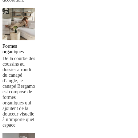
BoConcept
Valeurs
Responsabilité
de
l’entreprise
L’histoire
Espace
presse
Savoir-
faire
et
qualité
Rencontre
avec
nos
Formes
designers
Personnalisation
Carrières
Standards
organiques
and
De la courbe des
certifications
Déclaration
coussins au
d’accessibilité
Devenir
dossier arrondi
franchisé
Professionals
Trade
du canapé
Program
Projects
Articles
d’angle, le
and
canapé Bergamo
news
est composé de
formes
organiques qui
ajoutent de la
douceur visuelle
à n’importe quel
espace.