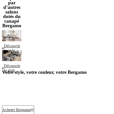
par
d’autres
salons
dotés du
canapé
Bergamo
Découvrir
le style
Découvrir
le style
Votre style, votre couleur, votre Bergamo
Acheter Bergamo