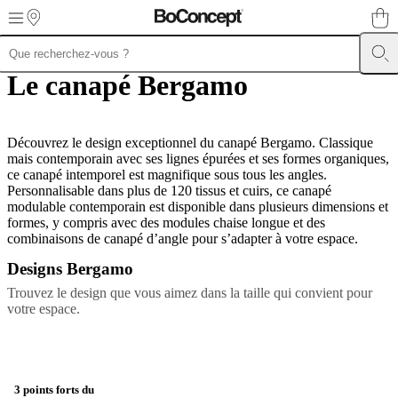
Skip to main content
Le canapé Bergamo
Meubles
Canapés
Chaises
/
Fauteuils
Tables
Rangements
Lits
Meubles
d’extérieur
Luminaires
Tapis
Accessoires
Collections
Collections
de
Découvrez le design exceptionnel du canapé Bergamo. Classique
canapés
mais contemporain avec ses lignes épurées et ses formes organiques,
Collections
de
ce canapé intemporel est magnifique sous tous les angles.
tables
Personnalisable dans plus de 120 tissus et cuirs, ce canapé
Collections
de
modulable contemporain est disponible dans plusieurs dimensions et
chaises
formes, y compris avec des modules chaise longue et des
et
combinaisons de canapé d’angle pour s’adapter à votre espace.
fauteuils
Collections
Designs Bergamo
de
fauteuils
Beds
Trouvez le design que vous aimez dans la taille qui convient pour
collections
Collections
votre espace.
de
rangements
Collections
d’accessoires
Collection
tissu
et
3 points forts du