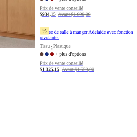
Prix de vente conseillé
$934,15
Avant $1 099,00
%
Chaise de salle à manger Adelaide avec fonction
pivotante.
Tissu
Plastique
•
+ plus d'options
Prix de vente conseillé
$1 325,15
Avant $1 559,00