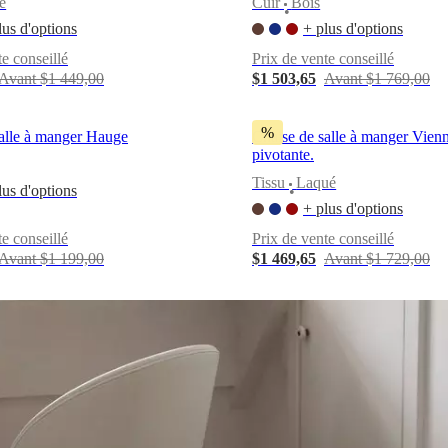
e
Cuir
Bois
•
lus d'options
+ plus d'options
te conseillé
Prix de vente conseillé
Avant $1 449,00
$1 503,65
Avant $1 769,00
%
salle à manger Hauge
Chaise de salle à manger Vienn
pivotante.
Tissu
Laqué
lus d'options
•
+ plus d'options
te conseillé
Prix de vente conseillé
Avant $1 199,00
$1 469,65
Avant $1 729,00