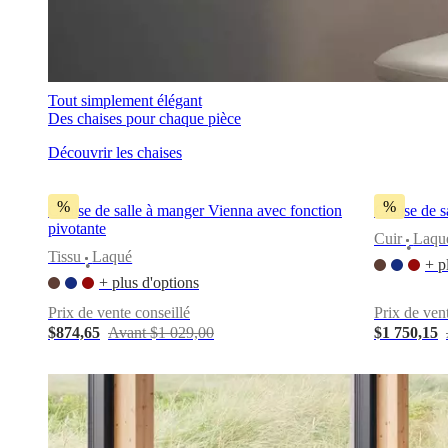
Tout simplement élégant
Des chaises pour chaque pièce
Découvrir les chaises
%
%
Chaise de salle à manger Vienna avec fonction
Chaise de s
pivotante
Cuir
Laqu
•
Tissu
Laqué
+ p
•
+ plus d'options
Prix de vente conseillé
Prix de ven
$874,65
Avant $1 029,00
$1 750,15