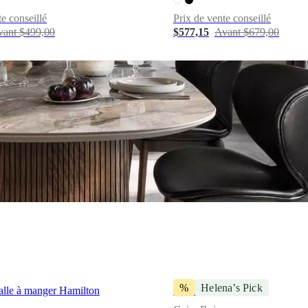
te conseillé
Prix de vente conseillé
vant $499,00
$577,15
Avant $679,00
%
Helena’s Pick
alle à manger Hamilton
Seoul dining chair