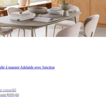
alle à manger Adelaide avec fonction
te conseillé
vant $999,00