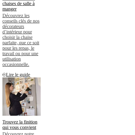
chaises de salle à
manger
Découvrez les
conseils clés de nos
décorateurs
d’intérieur pour
choisir la chaise
parfaite, que ce soit
pour les repas, le
travail ou pour une
utilisation
occasionnelle.
Lire le guide
Trouvez la finition
qui vous convient
Découvrez notre