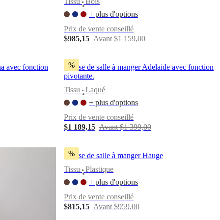
Tissu
Bois
•
+ plus d'options
Prix de vente conseillé
$985,15
Avant $1 159,00
%
a avec fonction
Chaise de salle à manger Adelaide avec fonction
pivotante.
Tissu
Laqué
•
+ plus d'options
Prix de vente conseillé
$1 189,15
Avant $1 399,00
%
Chaise de salle à manger Hauge
Tissu
Plastique
•
+ plus d'options
Prix de vente conseillé
$815,15
Avant $959,00