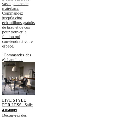
vaste gamme de
matériaux.
Commandez
jusqu’à cinq
échantillons gratuits
de tissu et de cuir
pour trouver la
finition qui
conviendra à votre
espace.
Commandez des
échantillons
gratuits
LIVE STYLE
FOR LESS : Salle
à manger
Découvrez des