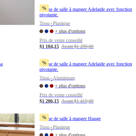
%
Chaise de salle à manger Adelaide avec fonction
pivotante.
Tissu
Plastique
•
+ plus d'options
Prix de vente conseillé
$1 104,15
Avant $1 299,00
%
na
Chaise de salle à manger Adelaide avec fonction
pivotante.
Tissu
Aluminium
•
+ plus d'options
Prix de vente conseillé
$1 206,15
Avant $1 419,00
%
Chaise de salle à manger Hauge
Tissu
Plastique
•
+ plus d'options