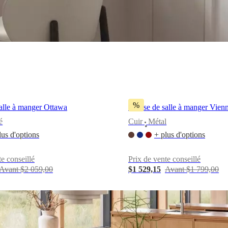
%
alle à manger Ottawa
Chaise de salle à manger Vien
é
Cuir
Métal
•
lus d'options
+ plus d'options
te conseillé
Prix de vente conseillé
Avant $2 059,00
$1 529,15
Avant $1 799,00