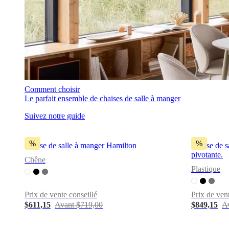
Comment choisir
Le parfait ensemble de chaises de salle à manger
Suivez notre guide
%
%
Chaise de salle à manger Hamilton
Chaise de s
pivotante.
Chêne
Plastique
Prix de vente conseillé
Prix de ven
$611,15
Avant $719,00
$849,15
A