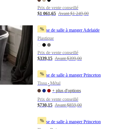
Prix de vente conseillé
$1 061,65
Avant $1 249,00
%
Chaise de salle à manger Adelaide
Plastique
Prix de vente conseillé
$339,15
Avant $399,00
%
Chaise de salle à manger Princeton
Tissu
Métal
•
+ plus d'options
Prix de vente conseillé
$730,15
Avant $859,00
%
Chaise de salle à manger Princeton