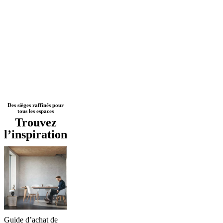
Next
Noir
Gris
Blanc
Marron
Beige
Jaune
Vert
Bleu
Rouge
Gris
Des sièges raffinés pour
tous les espaces
page
foncé
Métal
Plastique
Laqué
Bois
Tissu
Cuir
Chêne
Aluminium
Trouvez
l’inspiration
Guide d’achat de