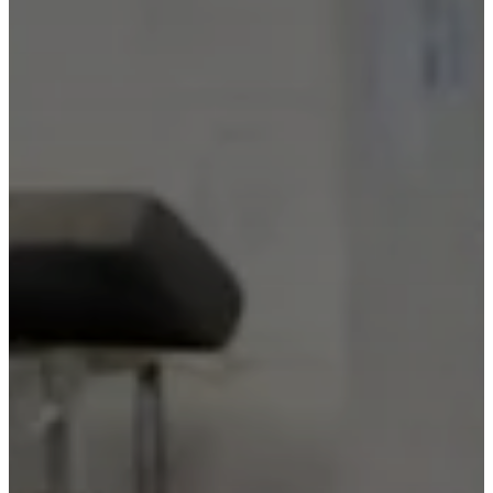
de
BoConcept
Valeurs
Responsabilité
de
l’entreprise
L’histoire
Espace
presse
Savoir-
faire
et
qualité
Rencontre
avec
nos
designers
Personnalisation
Carrières
Standards
and
certifications
Déclaration
d’accessibilité
Devenir
franchisé
Professionals
Trade
Program
Projects
Articles
and
news