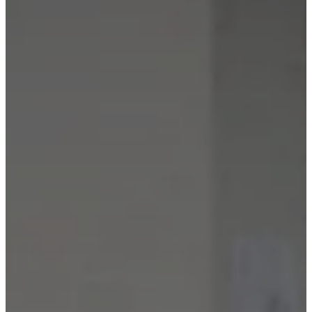
et
cuir
Mobiliers
d'exposition
Pièces
Séjours
Salles
à
manger
Chambres
Aménagements
extérieurs
Petits
espaces
Bureaux
BoConcept
+
Helena
Christensen
Inspiration
Service
clients
Contact
Délai
de
livraison
Entretien
des
meubles
Instructions
d’assemblage
Garantie
Juridique
Service
de
Décoration
d'Intérieur
Commandez
des
échantillons
gratuits
Trouver
un
magasin
À
propos