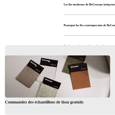
Les lits modernes de BoConcept intègrent-i
Pourquoi les lits contemporains de BoConc
Quels types de matelas et de revêtements 
Le Service de design d’intérieur peut-il 
Trouver un magasin
Commandez des échantillons de tissu gratuits