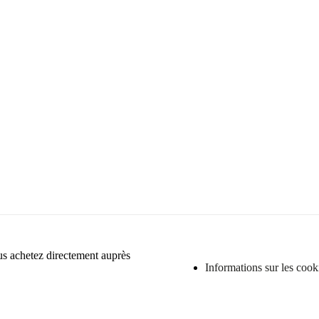
Service de design d’intérieur
ous achetez directement auprès
Informations sur les cook