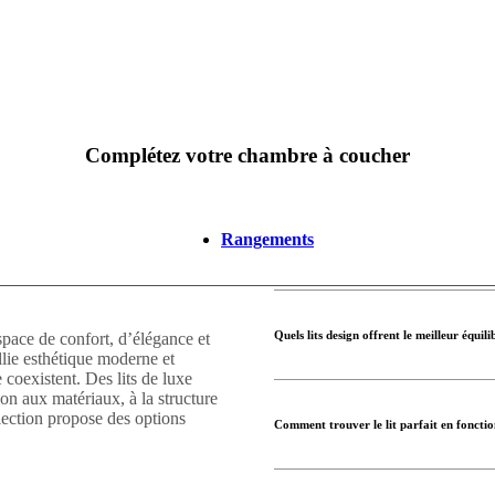
Complétez votre chambre à coucher
Rangements
Quels lits design offrent le meilleur équili
espace de confort, d’élégance et
llie esthétique moderne et
coexistent. Des lits de luxe
ion aux matériaux, à la structure
llection propose des options
Comment trouver le lit parfait en fonctio