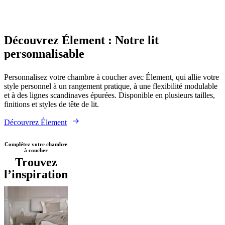
cuir
Mobiliers
d'exposition
Pièces
Séjours
Salles
à
manger
Chambres
Aménagements
Tissu
Bois
extérieurs
Petits
Découvrez Élement : Notre lit
espaces
Bureaux
BoConcept
personnalisable
+
Helena
Christensen
Inspiration
Service
Personnalisez votre chambre à coucher avec Élement, qui allie votre
clients
Contact
Délai
style personnel à un rangement pratique, à une flexibilité modulable
de
et à des lignes scandinaves épurées. Disponible en plusieurs tailles,
livraison
Entretien
finitions et styles de tête de lit.
des
meubles
Instructions
Découvrez Élement
d’assemblage
Garantie
Juridique
Service
de
Décoration
Complétez votre chambre
à coucher
d'Intérieur
Commandez
Trouvez
des
l’inspiration
échantillons
gratuits
Trouver
un
magasin
À
propos
de