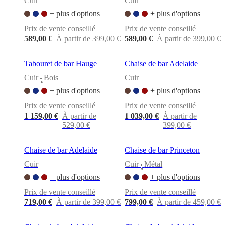
Cuir
Cuir
BoConcept
Valeurs
Responsabilité
de
+ plus d'options
+ plus d'options
l’entreprise
L’histoire
Espace
Prix de vente conseillé
Prix de vente conseillé
presse
Savoir-
faire
589,00 €
À partir de 399,00 €
589,00 €
À partir de 399,00 €
et
qualité
Rencontre
Tabouret de bar Hauge
Chaise de bar Adelaide
avec
nos
Cuir
Bois
Cuir
•
designers
Personnalisation
Carrières
Standards
+ plus d'options
+ plus d'options
and
certifications
Déclaration
Prix de vente conseillé
Prix de vente conseillé
d’accessibilité
Devenir
1 159,00 €
À partir de
1 039,00 €
À partir de
franchisé
Professionals
Trade
529,00 €
399,00 €
Program
Projects
Articles
and
news
Chaise de bar Adelaide
Chaise de bar Princeton
Cuir
Cuir
Métal
•
+ plus d'options
+ plus d'options
Prix de vente conseillé
Prix de vente conseillé
719,00 €
À partir de 399,00 €
799,00 €
À partir de 459,00 €