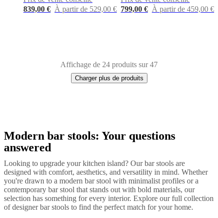
839,00 €
À partir de 529,00 €
799,00 €
À partir de 459,00 €
Affichage de 24 produits sur 47
Charger plus de produits
Modern bar stools: Your questions
Next
Vert
Marron
Gris
Noir
Rouge
Blanc
Gris
page
clair
Cuir
Bois
Métal
Tissu
answered
Looking to upgrade your kitchen island? Our bar stools are
designed with comfort, aesthetics, and versatility in mind. Whether
you're drawn to a modern bar stool with minimalist profiles or a
contemporary bar stool that stands out with bold materials, our
selection has something for every interior. Explore our full collection
of designer bar stools to find the perfect match for your home.