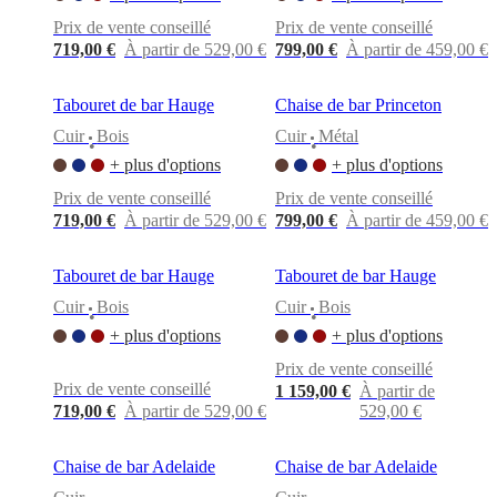
cuir
Mobiliers
d'exposition
Pièces
Séjours
Salles
Prix de vente conseillé
Prix de vente conseillé
à
719,00 €
À partir de 529,00 €
799,00 €
À partir de 459,00 €
manger
Chambres
Aménagements
extérieurs
Petits
espaces
Bureaux
BoConcept
Tabouret de bar Hauge
Chaise de bar Princeton
+
Cuir
Bois
Cuir
Métal
Helena
•
•
Christensen
Inspiration
Service
+ plus d'options
+ plus d'options
clients
Contact
Délai
Prix de vente conseillé
Prix de vente conseillé
de
719,00 €
À partir de 529,00 €
799,00 €
À partir de 459,00 €
livraison
Entretien
des
meubles
Instructions
Tabouret de bar Hauge
Tabouret de bar Hauge
d’assemblage
Garantie
Juridique
Service
de
Cuir
Bois
Cuir
Bois
•
•
Décoration
+ plus d'options
+ plus d'options
d'Intérieur
Commandez
des
Prix de vente conseillé
échantillons
Prix de vente conseillé
1 159,00 €
À partir de
gratuits
Trouver
719,00 €
À partir de 529,00 €
529,00 €
un
magasin
À
propos
Chaise de bar Adelaide
Chaise de bar Adelaide
de