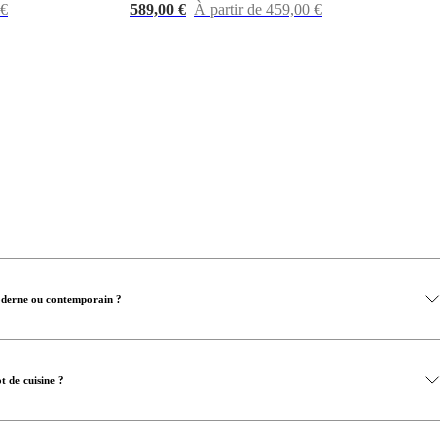
 €
589,00 €
À partir de 459,00 €
oderne ou contemporain ?
ot de cuisine ?