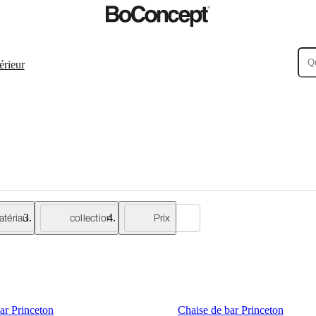
érieur
atériau
collection
Prix
ar Princeton
Chaise de bar Princeton