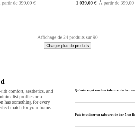
 partir de 399,00 €
1 039,00 €
À partir de 399,00
Affichage de 24 produits sur 90
Charger plus de produits
ed
Qu’est-ce qui rend un tabouret de bar m
ith comfort, aesthetics, and
inimalist profiles or a
ion has something for every
 perfect match for your home.
Puis-je utiliser un tabouret de bar à un îl