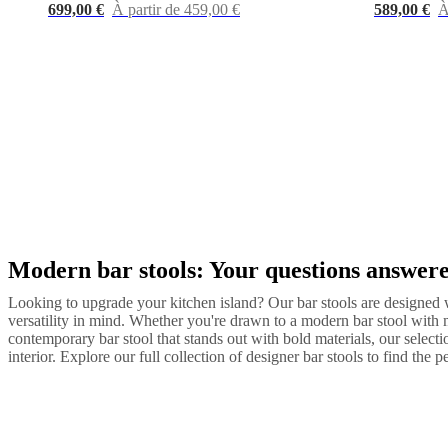
699,00 €
À partir de 459,00 €
589,00 €
À
Modern bar stools: Your questions answer
Next
Gris
Noir
Vert
Marron
Blanc
Beige
Bleu
Gris
page
clair
Jaune
Rouge
Gris
foncé
Looking to upgrade your kitchen island? Our bar stools are designed w
Cuir
Bois
Métal
Tissu
versatility in mind. Whether you're drawn to a modern bar stool with m
contemporary bar stool that stands out with bold materials, our select
interior. Explore our full collection of designer bar stools to find the