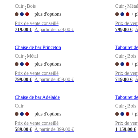
tissu
Cuir
Bois
Cuir
Méta
•
•
et
+ plus d'options
+ p
cuir
Mobiliers
d'exposition
Pièces
Séjours
Salles
Prix de vente conseillé
Prix de ven
à
719,00 €
À partir de 529,00 €
799,00 €
À
manger
Chambres
Aménagements
extérieurs
Petits
espaces
Bureaux
BoConcept
Chaise de bar Princeton
Tabouret d
+
Helena
Cuir
Métal
Cuir
Bois
•
•
Christensen
Inspiration
Service
+ plus d'options
+ p
clients
Contact
Délai
de
Prix de vente conseillé
Prix de ven
livraison
Entretien
799,00 €
À partir de 459,00 €
719,00 €
À
des
meubles
Instructions
d’assemblage
Garantie
Juridique
Service
Chaise de bar Adelaide
Tabouret d
de
Décoration
Cuir
Cuir
Bois
•
d'Intérieur
Commandez
+ plus d'options
+ p
des
échantillons
Prix de vente conseillé
Prix de ven
gratuits
Trouver
589,00 €
À partir de 399,00 €
1 159,00 €
un
magasin
À