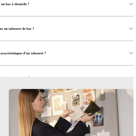
 un bar à domicile ?
ur un tabouret de bar ?
caractéristiques d’un tabouret ?
porains en personne ?
e ou espace bar ?