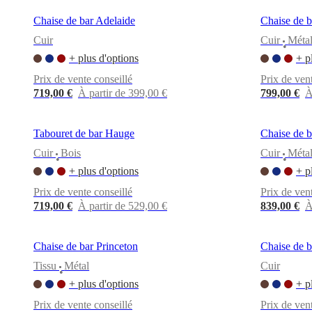
propos
Chaise de bar Adelaide
Chaise de b
de
BoConcept
Valeurs
Responsabilité
Cuir
Cuir
Méta
•
de
+ plus d'options
+ p
l’entreprise
L’histoire
Espace
presse
Savoir-
Prix de vente conseillé
Prix de ven
faire
719,00 €
À partir de 399,00 €
799,00 €
À
et
qualité
Rencontre
avec
Tabouret de bar Hauge
Chaise de b
nos
designers
Personnalisation
Carrières
Standards
Cuir
Bois
Cuir
Méta
•
•
and
+ plus d'options
+ p
certifications
Déclaration
d’accessibilité
Devenir
Prix de vente conseillé
Prix de ven
franchisé
Professionals
Trade
719,00 €
À partir de 529,00 €
839,00 €
À
Program
Projects
Articles
and
news
Chaise de bar Princeton
Chaise de b
Tissu
Métal
Cuir
•
+ plus d'options
+ p
Prix de vente conseillé
Prix de ven