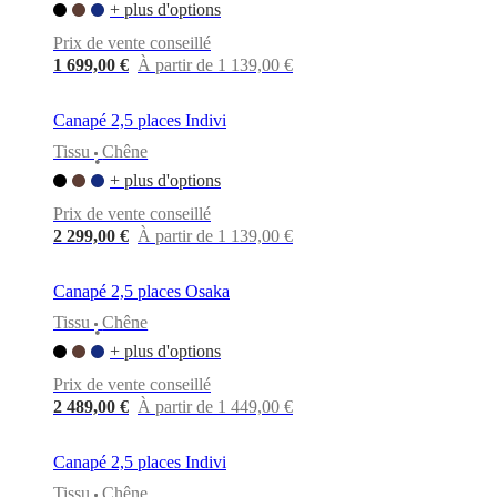
BoConcept
Valeurs
Responsabilité
+ plus d'options
de
Prix de vente conseillé
l’entreprise
L’histoire
Espace
presse
Savoir-
1 699,00 €
À partir de 1 139,00 €
faire
et
Canapé 2,5 places Indivi
qualité
Rencontre
avec
Tissu
Chêne
•
nos
+ plus d'options
designers
Personnalisation
Carrières
Standards
and
Prix de vente conseillé
certifications
Déclaration
2 299,00 €
À partir de 1 139,00 €
d’accessibilité
Devenir
franchisé
Professionals
Trade
Program
Projects
Articles
Canapé 2,5 places Osaka
and
Tissu
Chêne
news
•
+ plus d'options
Prix de vente conseillé
2 489,00 €
À partir de 1 449,00 €
Canapé 2,5 places Indivi
Tissu
Chêne