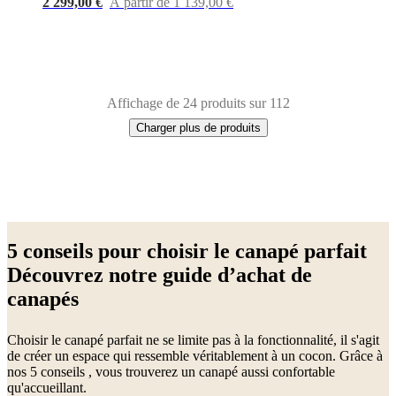
2 299,00 €
À partir de 1 139,00 €
Affichage de 24 produits sur 112
Charger plus de produits
Next
Beige
Bleu
Marron
Jaune
Gris
Vert
Rouge
Noir
Blanc
Gris
page
clair
Tissu
Métal
Aluminium
Chêne
Bois
Laqué
5 conseils pour choisir le canapé parfait
Découvrez notre guide d’achat de
canapés
Choisir le canapé parfait ne se limite pas à la fonctionnalité, il s'agit
de créer un espace qui ressemble véritablement à un cocon. Grâce à
nos 5 conseils , vous trouverez un canapé aussi confortable
qu'accueillant.