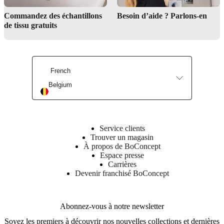
Commandez des échantillons
Besoin d’aide ? Parlons-en
de tissu gratuits
Explorez notre guide des couleurs
French
Service de Design d’Intérieur
Belgium
Service clients
Trouver un magasin
À propos de BoConcept
Espace presse
Carrières
Devenir franchisé BoConcept
Abonnez-vous à notre newsletter
Soyez les premiers à découvrir nos nouvelles collections et dernières