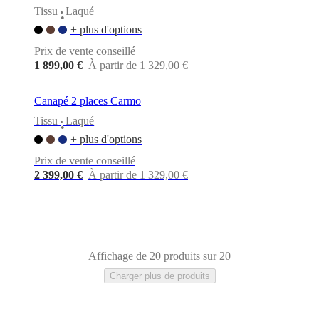
Tissu
Laqué
•
+ plus d'options
Prix de vente conseillé
1 899,00 €
À partir de 1 329,00 €
Canapé 2 places Carmo
Tissu
Laqué
•
+ plus d'options
Prix de vente conseillé
2 399,00 €
À partir de 1 329,00 €
Affichage de 20 produits sur 20
Charger plus de produits