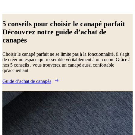
Gris
clair
Beige
Vert
Bleu
Rouge
Gris
Gris
5 conseils pour choisir le canapé parfait
foncé
Blanc
Jaune
Noir
Marron
Tissu
Métal
Chêne
Acier
Laqué
Cuir
Bois
A
Découvrez notre guide d’achat de
canapés
Choisir le canapé parfait ne se limite pas à la fonctionnalité, il s'agit
de créer un espace qui ressemble véritablement à un cocon. Grâce à
nos 5 conseils , vous trouverez un canapé aussi confortable
qu'accueillant.
Guide d’achat de canapés