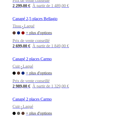
Prix de vente conseillé
BoConcept
Valeurs
Responsabilité
de
2 299,00 €
À partir de 1 489,00 €
l’entreprise
L’histoire
Espace
presse
Savoir-
Canapé 2,5 places Bellagio
faire
et
Tissu
Laqué
•
qualité
Rencontre
+ plus d'options
avec
nos
Prix de vente conseillé
designers
Personnalisation
Carrières
Standards
2 699,00 €
À partir de 1 849,00 €
and
certifications
Déclaration
d’accessibilité
Devenir
Canapé 2 places Carmo
franchisé
Professionals
Trade
Cuir
Laqué
Program
Projects
Articles
•
and
+ plus d'options
news
Prix de vente conseillé
2 989,00 €
À partir de 1 329,00 €
Canapé 2 places Carmo
Cuir
Laqué
•
+ plus d'options