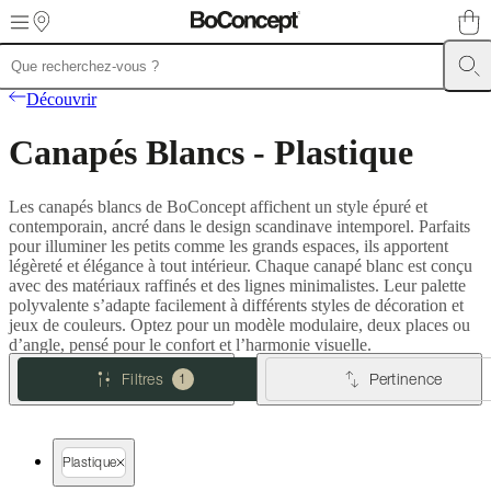
Skip to main content
Meubles
Canapés
Chaises
Découvrir
/
Fauteuils
Tables
Rangements
Lits
Meubles
Canapés Blancs - Plastique
d’extérieur
Luminaires
Tapis
Accessoires
SALE
Collections
Collections
de
canapés
Collections
Les canapés blancs de BoConcept affichent un style épuré et
de
contemporain, ancré dans le design scandinave intemporel. Parfaits
tables
Collections
pour illuminer les petits comme les grands espaces, ils apportent
de
légèreté et élégance à tout intérieur. Chaque canapé blanc est conçu
chaises
avec des matériaux raffinés et des lignes minimalistes. Leur palette
et
polyvalente s’adapte facilement à différents styles de décoration et
fauteuils
Collections
jeux de couleurs. Optez pour un modèle modulaire, deux places ou
de
d’angle, pensé pour le confort et l’harmonie visuelle.
fauteuils
Beds
collections
Collections
Filtres
Pertinence
1
de
rangements
Collections
d’accessoires
Collection
tissu
Plastique
et