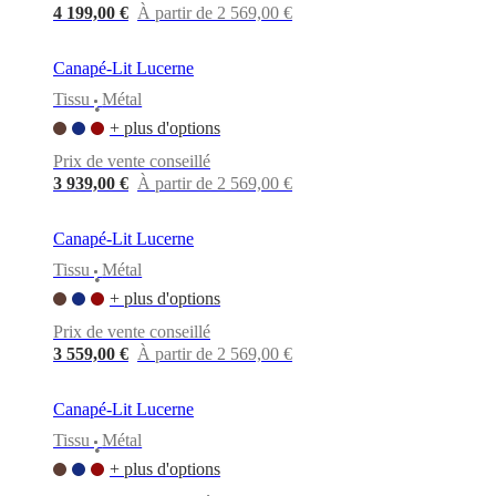
BoConcept
Valeurs
Responsabilité
4 199,00 €
À partir de 2 569,00 €
de
l’entreprise
L’histoire
Espace
presse
Savoir-
Canapé-Lit Lucerne
faire
Tissu
Métal
et
•
qualité
Rencontre
+ plus d'options
avec
Prix de vente conseillé
nos
designers
Personnalisation
Carrières
Standards
3 939,00 €
À partir de 2 569,00 €
and
certifications
Déclaration
Canapé-Lit Lucerne
d’accessibilité
Devenir
franchisé
Professionals
Trade
Tissu
Métal
•
Program
Projects
Articles
+ plus d'options
and
news
Prix de vente conseillé
3 559,00 €
À partir de 2 569,00 €
Canapé-Lit Lucerne
Tissu
Métal
•
+ plus d'options