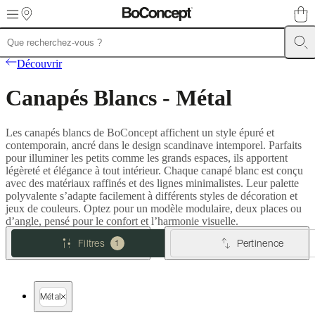
Skip to main content
Meubles
Canapés
Chaises
Découvrir
/
Fauteuils
Tables
Rangements
Lits
Meubles
Canapés Blancs - Métal
d’extérieur
Luminaires
Tapis
Accessoires
SALE
Collections
Collections
de
canapés
Collections
Les canapés blancs de BoConcept affichent un style épuré et
de
contemporain, ancré dans le design scandinave intemporel. Parfaits
tables
Collections
pour illuminer les petits comme les grands espaces, ils apportent
de
légèreté et élégance à tout intérieur. Chaque canapé blanc est conçu
chaises
avec des matériaux raffinés et des lignes minimalistes. Leur palette
et
polyvalente s’adapte facilement à différents styles de décoration et
fauteuils
Collections
jeux de couleurs. Optez pour un modèle modulaire, deux places ou
de
d’angle, pensé pour le confort et l’harmonie visuelle.
fauteuils
Beds
collections
Collections
Filtres
Pertinence
1
de
rangements
Collections
d’accessoires
Collection
tissu
Métal
et