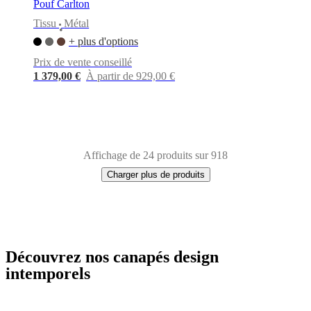
Pouf Carlton
Tissu
Métal
•
+ plus d'options
Prix de vente conseillé
1 379,00 €
À partir de 929,00 €
Affichage de 24 produits sur 918
Charger plus de produits
Découvrez nos canapés design
Next
Blanc
Tissu
Métal
Cuir
Chêne
Bois
Aluminium
Laqué
Acier
Plastique
page
intemporels