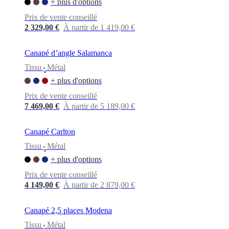
+ plus d'options
Prix de vente conseillé
2 329,00 €
À partir de 1 419,00 €
Canapé d’angle Salamanca
Tissu
Métal
•
+ plus d'options
Prix de vente conseillé
7 469,00 €
À partir de 5 189,00 €
Canapé Carlton
Tissu
Métal
•
+ plus d'options
Prix de vente conseillé
4 149,00 €
À partir de 2 879,00 €
Canapé 2,5 places Modena
Tissu
Métal