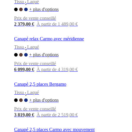
Tissu
Laqué
•
+ plus d'options
Prix de vente conseillé
2 379,00 €
À partir de 1 489,00 €
Canapé relax Carmo avec méridienne
Tissu
Laqué
•
+ plus d'options
Prix de vente conseillé
6 099,00 €
À partir de 4 319,00 €
Canapé 2,5 places Bergamo
Tissu
Laqué
•
+ plus d'options
Prix de vente conseillé
3 819,00 €
À partir de 2 519,00 €
Canapé 2,5 places Carmo avec mouvement