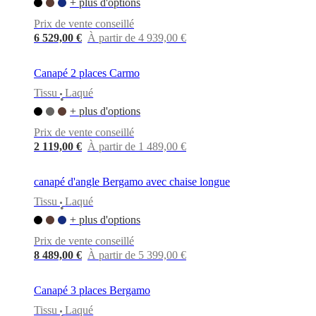
+ plus d'options
Prix de vente conseillé
6 529,00 €
À partir de 4 939,00 €
Canapé 2 places Carmo
Tissu
Laqué
•
+ plus d'options
Prix de vente conseillé
2 119,00 €
À partir de 1 489,00 €
canapé d'angle Bergamo avec chaise longue
Tissu
Laqué
•
+ plus d'options
Prix de vente conseillé
8 489,00 €
À partir de 5 399,00 €
Canapé 3 places Bergamo
Tissu
Laqué