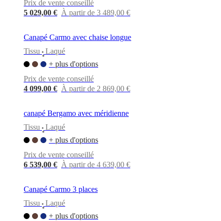
Prix de vente conseillé
5 029,00 €
À partir de 3 489,00 €
Canapé Carmo avec chaise longue
Tissu
Laqué
•
+ plus d'options
Prix de vente conseillé
4 099,00 €
À partir de 2 869,00 €
canapé Bergamo avec méridienne
Tissu
Laqué
•
+ plus d'options
Prix de vente conseillé
6 539,00 €
À partir de 4 639,00 €
Canapé Carmo 3 places
Tissu
Laqué
•
+ plus d'options