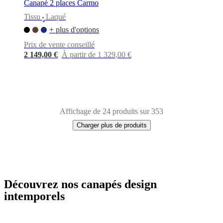
Canapé 2 places Carmo
Tissu
Laqué
•
+ plus d'options
Prix de vente conseillé
2 149,00 €
À partir de 1 329,00 €
Affichage de 24 produits sur 353
Charger plus de produits
Découvrez nos canapés design
Next
Blanc
Tissu
Métal
Cuir
Chêne
Bois
Aluminium
Laqué
Acier
Plastique
page
intemporels