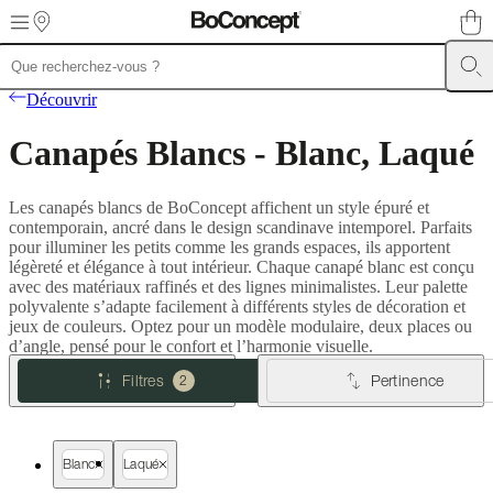
Skip to main content
Meubles
Canapés
Chaises
Découvrir
/
Fauteuils
Tables
Rangements
Lits
Meubles
Canapés Blancs - Blanc, Laqué
d’extérieur
Luminaires
Tapis
Accessoires
SALE
Collections
Collections
de
canapés
Collections
Les canapés blancs de BoConcept affichent un style épuré et
de
contemporain, ancré dans le design scandinave intemporel. Parfaits
tables
Collections
pour illuminer les petits comme les grands espaces, ils apportent
de
légèreté et élégance à tout intérieur. Chaque canapé blanc est conçu
chaises
avec des matériaux raffinés et des lignes minimalistes. Leur palette
et
polyvalente s’adapte facilement à différents styles de décoration et
fauteuils
Collections
jeux de couleurs. Optez pour un modèle modulaire, deux places ou
de
d’angle, pensé pour le confort et l’harmonie visuelle.
fauteuils
Beds
collections
Collections
Filtres
Pertinence
2
de
rangements
Collections
d’accessoires
Collection
tissu
Blanc
Laqué
et