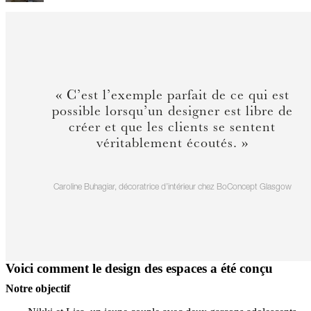
Modèles présentés
La plupart des produits proposés par BoConcept repose sur des
systèmes modulaires, également appelés meubles sur mesure, ce qui
vous permet de créer votre propre meuble selon vos envies. Cliquez
ci-dessous pour découvrir les modèles présentés dans ce projet.
« C’est l’exemple parfait de ce qui est
possible lorsqu’un designer est libre de
créer et que les clients se sentent
véritablement écoutés. »
Caroline Buhagiar, décoratrice d’intérieur chez BoConcept Glasgow