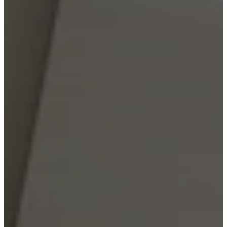
cuir
Mobiliers
d'exposition
Pièces
Séjours
Salles
à
manger
Chambres
Aménagements
extérieurs
Petits
espaces
Bureaux
BoConcept
+
Helena
Christensen
Inspiration
Service
clients
Contact
Délai
de
livraison
Entretien
des
meubles
Instructions
d’assemblage
Garantie
Juridique
Service
de
Décoration
d'Intérieur
Commandez
des
échantillons
gratuits
Trouver
un
magasin
À
propos
de