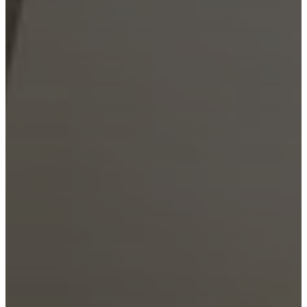
BoConcept
Valeurs
Responsabilité
de
l’entreprise
L’histoire
Espace
presse
Savoir-
faire
et
qualité
Rencontre
avec
nos
designers
Personnalisation
Carrières
Standards
and
certifications
Déclaration
d’accessibilité
Devenir
franchisé
Professionals
Trade
Program
Projects
Articles
and
news