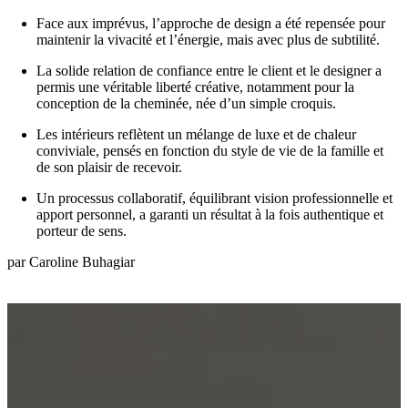
La deuxième phase comprenait des salles à manger et des
salons formels aux teintes plus sombres, un éclairage
d’ambiance et une table polyvalente, à la fois billard et table de
repas.
Qu’est-ce qui rend ce projet spécial ?
Le couple a donné la priorité à une conception fonctionnelle et
ciblée pour éviter de créer un espace inutilisé ou « mort »
malgré la taille de la maison.
Face aux imprévus, l’approche de design a été repensée pour
maintenir la vivacité et l’énergie, mais avec plus de subtilité.
La solide relation de confiance entre le client et le designer a
permis une véritable liberté créative, notamment pour la
conception de la cheminée, née d’un simple croquis.
Les intérieurs reflètent un mélange de luxe et de chaleur
conviviale, pensés en fonction du style de vie de la famille et
de son plaisir de recevoir.
Un processus collaboratif, équilibrant vision professionnelle et
apport personnel, a garanti un résultat à la fois authentique et
porteur de sens.