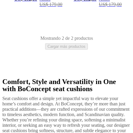
US$ 179,00
US$ 179,00
al
aire
libre
Espacios
pequeños
Oficinas
en
casa
BoConcept
+
Mostrando 2 de 2 productos
Helena
Cargar más productos
Christensen
Inspiración
Atención
al
cliente
Contacto
Entrega
Cuidado
del
producto
Instrucciones
de
montaje
Garantía
Legal
Servicio
Comfort, Style and Versatility in One
Verde
Gris
Tela
de
with BoConcept seat cushions
decoración
de
Seat cushions offer a simple yet impactful way to elevate your
interiores
home’s comfort and design. At BoConcept, they’re more than just
gratis
Solicita
practical additions—they are crafted expressions of our commitment
muestras
to timeless aesthetics, modern function, and Scandinavian quality.
gratis
Buscar
Whether you’re refining your dining space, softening a minimalist
una
interior, or seeking an easy way to refresh your seating, our designer
tienda
Acerca
seat cushions bring softness, structure, and subtle elegance to your
de