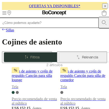
OFERTAS YA DISPONIBLES*
Skip to main content
Muebles
Sofás
Sillas
Mesas
Almacenamiento
Camas
Exteriores
Lámparas
Sillas
de
sofás
Colecciones
Cojines de asiento
de
mesas
Colecciones
de
sillas
Butacas
Filtros
Relevancia
Colecciones
Beds
collections
Colecciones
2 artículos
de
%
%
Cojín de asiento y cojín de
Cojín de asiento y cojín de
almacenamiento
Colecciones
respaldo Cancún para silla
respaldo Cancún para silla de
de
lounge
comedor
accesorios
Colección
de
Tela
Tela
tejidos
y
Precio recomendado de venta
Precio recomendado de venta
pieles
Outlet
al público
al público
de
US$ 152,15
Antes
US$ 152,15
Antes
muebles
Espacios
Salas
Comedores
Dormitorios
Espacios