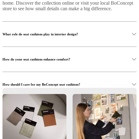
home. Discover the collection online or visit your local BoConcept
BoConcept
Valores
Responsabilidad
store to see how small details can make a big difference.
social
corporativa
La
historia
Sala
de
prensa
Artesanía
What role do seat cushions play in interior design?
y
calidad
Conoce
a
nuestros
How do your seat cushions enhance comfort?
diseñadores
Personalización
Carrera
Standards
and
certifications
Declaración
de
accesibilidad
Hazte
How should I care for my BoConcept seat cushions?
franquiciado
Professionals
Trade
Program
Projects
Articles
and
news
Where can I see the seat cushions in person?