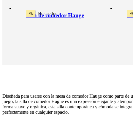
%
Bestseller
Silla de comedor Hauge
Si
Diseñada para usarse con la mesa de comedor Hauge como parte de u
juego, la silla de comedor Hague es una expresión elegante y atempo
forma suave y orgánica, esta silla contemporánea y cómoda se integra
perfectamente en cualquier espacio.
Pata