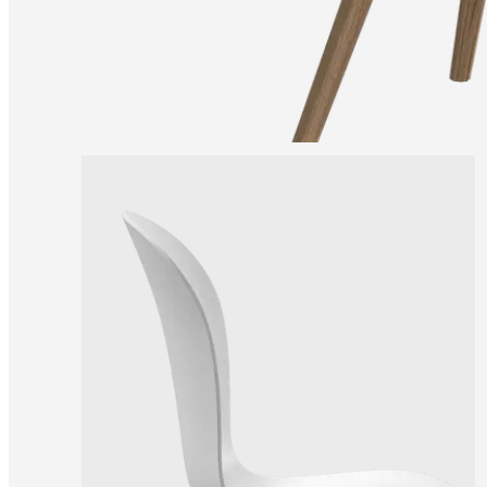
una
tienda
Acerca
de
BoConcept
Valores
Responsabilidad
social
corporativa
La
historia
Sala
de
prensa
Artesanía
y
calidad
Conoce
a
nuestros
diseñadores
Personalización
Carrera
Standards
and
certifications
Declaración
de
accesibilidad
Hazte
franquiciado
Professionals
Trade
Program
Projects
Articles
and
news