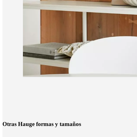
O
t
r
a
s
H
a
u
g
e
f
o
r
m
a
s
y
t
a
m
a
ñ
o
s