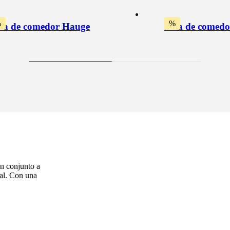
%
%
lla de comedor Hauge
Silla de comed
n conjunto a
ral. Con una