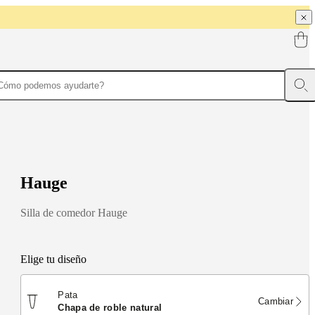
H
a
u
g
e
Silla de comedor Hauge
Elige tu diseño
Pata
Cambiar
chapa de roble natural