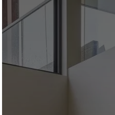
una
tienda
Acerca
de
BoConcept
Valores
Responsabilidad
social
corporativa
La
historia
Sala
de
prensa
Artesanía
y
calidad
Conoce
a
nuestros
diseñadores
Personalización
Carrera
Standards
and
certifications
Declaración
de
accesibilidad
Hazte
franquiciado
Professionals
Trade
Program
Projects
Articles
and
news