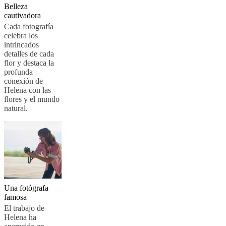
Belleza
BoConcept
Valores
Responsabilidad
cautivadora
social
Cada fotografía
corporativa
La
celebra los
historia
Sala
intrincados
de
detalles de cada
prensa
Artesanía
flor y destaca la
y
profunda
calidad
Conoce
conexión de
a
Helena con las
nuestros
flores y el mundo
diseñadores
Personalización
Carrera
Standards
natural.
and
certifications
Declaración
de
accesibilidad
Hazte
franquiciado
Professionals
Trade
Program
Projects
Articles
and
news
Una fotógrafa
famosa
El trabajo de
Helena ha