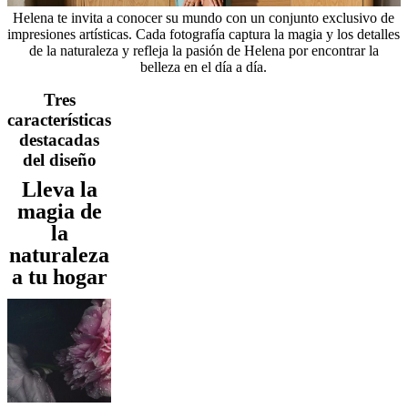
al
Helena te invita a conocer su mundo con un conjunto exclusivo de
aire
impresiones artísticas. Cada fotografía captura la magia y los detalles
libre
Espacios
de la naturaleza y refleja la pasión de Helena por encontrar la
pequeños
Oficinas
belleza en el día a día.
en
casa
BoConcept
Tres
+
características
Helena
destacadas
Christensen
Inspiración
Atención
del diseño
al
cliente
Contacto
Entrega
Cuidado
Lleva la
del
magia de
producto
Instrucciones
de
la
montaje
Garantía
Legal
Servicio
naturaleza
de
a tu hogar
decoración
de
interiores
gratis
Solicita
muestras
gratis
Buscar
una
tienda
Acerca
de