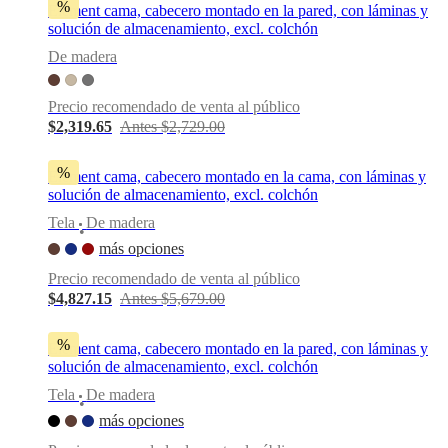
%
Element cama, cabecero montado en la pared, con láminas y
al
solución de almacenamiento, excl. colchón
aire
libre
Espacios
De madera
pequeños
Oficinas
en
casa
BoConcept
Precio recomendado de venta al público
+
$2,319.65
Antes $2,729.00
Helena
Christensen
Inspiración
Atención
%
Element cama, cabecero montado en la cama, con láminas y
al
solución de almacenamiento, excl. colchón
cliente
Contacto
Entrega
Cuidado
del
Tela
De madera
•
producto
Instrucciones
más opciones
de
montaje
Garantía
Legal
Servicio
Precio recomendado de venta al público
de
$4,827.15
Antes $5,679.00
decoración
de
interiores
%
Element cama, cabecero montado en la pared, con láminas y
gratis
Solicita
solución de almacenamiento, excl. colchón
muestras
gratis
Buscar
Tela
De madera
•
una
más opciones
tienda
Acerca
de