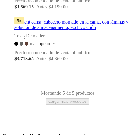
Precio recomendado de venta al público
BoConcept
Valores
Responsabilidad
$3,569.15
Antes $4,199.00
social
corporativa
La
%
historia
Sala
Element cama, cabecero montado en la cama, con láminas y
de
solución de almacenamiento, excl. colchón
prensa
Artesanía
Tela
De madera
y
•
calidad
Conoce
más opciones
a
Precio recomendado de venta al público
nuestros
$3,713.65
Antes $4,369.00
diseñadores
Personalización
Carrera
Standards
and
certifications
Declaración
de
accesibilidad
Hazte
franquiciado
Professionals
Trade
Program
Projects
Articles
Mostrando 5 de 5 productos
and
Cargar más productos
news