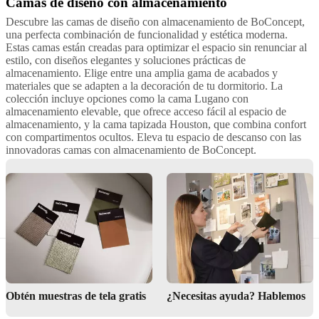
Camas de diseño con almacenamiento
Beige
Marrón
Verde
Blanco
Rojo
Gris
Amarillo
Azul
Negro
De
madera
Tela
Piel
L180xL200cm
L160xL200cm
L193xL203cm
L152,5x
Descubre las camas de diseño con almacenamiento de BoConcept,
una perfecta combinación de funcionalidad y estética moderna.
Estas camas están creadas para optimizar el espacio sin renunciar al
estilo, con diseños elegantes y soluciones prácticas de
almacenamiento. Elige entre una amplia gama de acabados y
materiales que se adapten a la decoración de tu dormitorio. La
colección incluye opciones como la cama Lugano con
almacenamiento elevable, que ofrece acceso fácil al espacio de
almacenamiento, y la cama tapizada Houston, que combina confort
con compartimentos ocultos. Eleva tu espacio de descanso con las
innovadoras camas con almacenamiento de BoConcept.
Beneficios de tener almacenamiento en tu cama
Obtén muestras de tela gratis
¿Necesitas ayuda? Hablemos