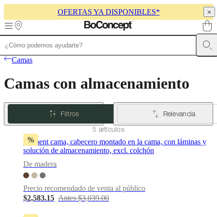
OFERTAS YA DISPONIBLES*
Skip to main content
Muebles
Sofás
Sillas
Mesas
Almacenamiento
Camas
Exteriores
Lámparas
Camas
de
sofás
Colecciones
Camas con almacenamiento
de
mesas
Colecciones
de
sillas
Butacas
Filtros
Relevancia
Colecciones
Beds
collections
Colecciones
5 artículos
de
%
Element cama, cabecero montado en la cama, con láminas y
almacenamiento
Colecciones
solución de almacenamiento, excl. colchón
de
accesorios
Colección
De madera
de
tejidos
Precio recomendado de venta al público
y
$2,583.15
Antes $3,039.00
pieles
Outlet
de
muebles
Espacios
Salas
Comedores
Dormitorios
Espacios