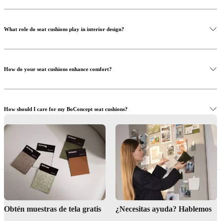
social
corporativa
La
historia
Sala
de
What role do seat cushions play in interior design?
prensa
Artesanía
y
calidad
Conoce
a
How do your seat cushions enhance comfort?
nuestros
diseñadores
Personalización
Carrera
Standards
and
certifications
Declaración
de
How should I care for my BoConcept seat cushions?
accesibilidad
Hazte
franquiciado
Professionals
Trade
Program
Projects
Articles
and
Where can I see the seat cushions in person?
news
Obtén muestras de tela gratis
¿Necesitas ayuda? Hablemos