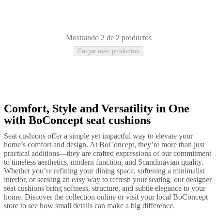
aire
libre
Espacios
pequeños
Oficinas
en
casa
BoConcept
Mostrando 2 de 2 productos
+
Cargar más productos
Helena
Christensen
Inspiración
Atención
al
cliente
Contacto
Entrega
Cuidado
del
producto
Instrucciones
de
Comfort, Style and Versatility in One
Verde
Gris
Tela
montaje
Garantía
Legal
Servicio
with BoConcept seat cushions
de
decoración
Seat cushions offer a simple yet impactful way to elevate your
de
home’s comfort and design. At BoConcept, they’re more than just
interiores
practical additions—they are crafted expressions of our commitment
gratis
Solicita
to timeless aesthetics, modern function, and Scandinavian quality.
muestras
Whether you’re refining your dining space, softening a minimalist
gratis
Buscar
interior, or seeking an easy way to refresh your seating, our designer
una
seat cushions bring softness, structure, and subtle elegance to your
tienda
Acerca
home. Discover the collection online or visit your local BoConcept
de
store to see how small details can make a big difference.
BoConcept
Valores
Responsabilidad