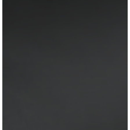
social
corporativa
La
historia
Sala
de
prensa
Artesanía
y
calidad
Conoce
a
nuestros
diseñadores
Personalización
Carrera
Standards
and
certifications
Declaración
de
accesibilidad
Hazte
franquiciado
Professionals
Trade
Program
Projects
Articles
and
news