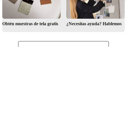
Obtén muestras de tela gratis
¿Necesitas ayuda? Hablemos
Spanish
Costa Rica
Atención al cliente
Buscar una tienda
Acerca de BoConcept
Sala de prensa
Carrera
Hazte franquiciado de BoConcept
Recibe nuestra newsletter