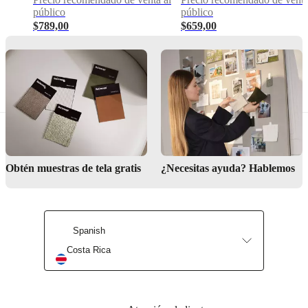
público
público
BoConcept
$789,00
$659,00
A/S
Fabriksvej
4
DK-
6870
Ølgod
Más
información
Obtén muestras de tela gratis
¿Necesitas ayuda? Hablemos
Instrucciones
de
mantenimiento
¡únicamente
debe
Spanish
ser
Costa Rica
lavado
por
profesionales!