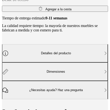
social
corporativa
La
Agregar a la cesta
historia
Sala
de
Tiempo de entrega estimado
9-11 semanas
prensa
Artesanía
y
La calidad requiere tiempo: la mayoría de nuestros muebles se
calidad
Conoce
fabrican a medida y con esmero para ti.
a
nuestros
diseñadores
Personalización
Carrera
Standards
and
certifications
Declaración
Detalles del producto
de
accesibilidad
Hazte
franquiciado
Professionals
Trade
Program
Projects
Articles
and
Dimensiones
news
¿Necesitas ayuda? Haz una pregunta