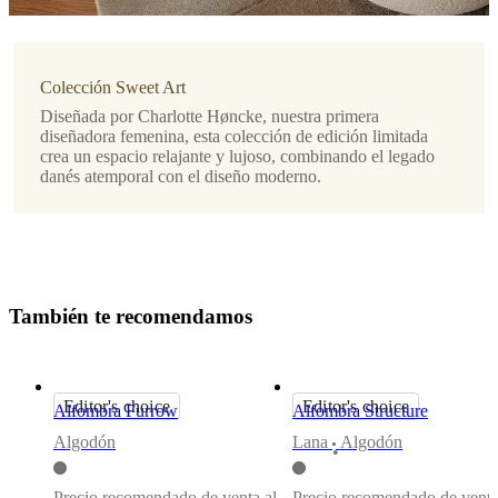
Anudado
a
mano
Forma
Colección Sweet Art
Diseñada por Charlotte Høncke, nuestra primera
redonda
diseñadora femenina, esta colección de edición limitada
crea un espacio relajante y lujoso, combinando el legado
Descargas
danés atemporal con el diseño moderno.
Hoja de
producto
T
a
m
b
i
é
n
t
e
r
e
c
o
m
e
n
d
a
m
o
s
Materiales
Composition
Frente:
100%
Editor's choice
Editor's choice
Alfombra Furrow
Alfombra Structure
nailon,
respaldo:
Algodón
Lana
Algodón
•
100%
PET
Precio recomendado de venta al
Precio recomendado de venta