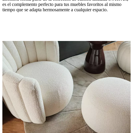
es el complemento perfecto para tus muebles favoritos al mismo
tiempo que se adapta hermosamente a cualquier espacio.
Color
Olive/grey
Tamaño
Ø250cm
Forma
de
la
alfombra
redonda
Diseñada
por
Charlotte
Høncke
Funciones
principales