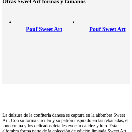
O
t
r
a
s
S
w
e
e
t
A
r
t
f
o
r
m
a
s
y
t
a
m
a
ñ
o
s
Pouf Sweet Art
Pouf Sweet Art
La dulzura de la confitería danesa se captura en la alfombra Sweet
Art. Con su forma circular y su patrón inspirado en las rebanadas, el
tono crema y los delicados detalles evocan calidez y lujo. Esta
alfombra forma parte de la colección de edición limitada Sweet Art,