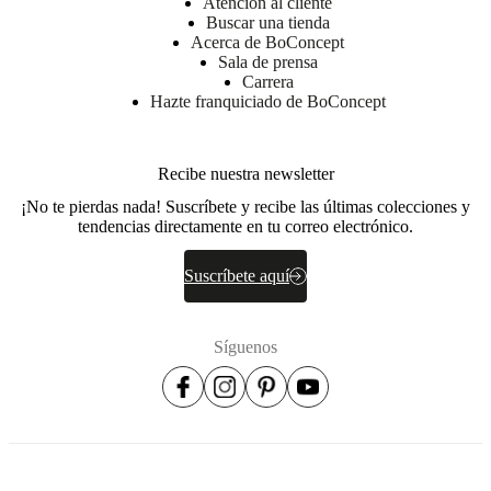
Atención al cliente
No. de
Buscar una tienda
106071012300
artículo
Acerca de BoConcept
Sala de prensa
Carrera
Hazte franquiciado de BoConcept
Recibe nuestra newsletter
¡No te pierdas nada! Suscríbete y recibe las últimas colecciones y
tendencias directamente en tu correo electrónico.
Dimensiones
y
Suscríbete aquí
pesos
Diámetro
Síguenos
250
cm
Longitud
del pelo
Corte
bajo