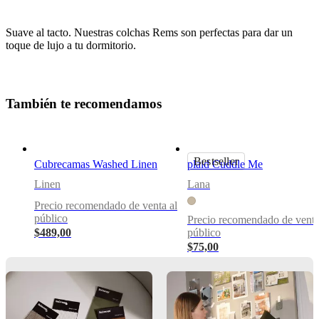
Suave al tacto. Nuestras colchas Rems son perfectas para dar un
toque de lujo a tu dormitorio.
T
a
m
b
i
é
n
t
e
r
e
c
o
m
e
n
d
a
m
o
s
Descargas
Hoja de
producto
Bestseller
Cubrecamas Washed Linen
plaid Cuddle Me
Linen
Lana
Materiales
Precio recomendado de venta al
público
Precio recomendado de venta
Composition
$489,00
público
Frente:
$75,00
100%
lino
-
Respaldo:
100%
algodón