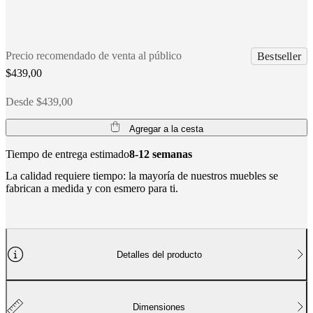
social
corporativa
La
historia
Sala
de
prensa
Artesanía
Precio recomendado de venta al público
Bestseller
y
$439,00
calidad
Conoce
a
Desde $439,00
nuestros
diseñadores
Personalización
Carrera
Standards
and
Agregar a la cesta
certifications
Declaración
de
Tiempo de entrega estimado
8-12 semanas
accesibilidad
Hazte
La calidad requiere tiempo: la mayoría de nuestros muebles se
franquiciado
Professionals
Trade
fabrican a medida y con esmero para ti.
Program
Projects
Articles
and
news
Detalles del producto
Dimensiones