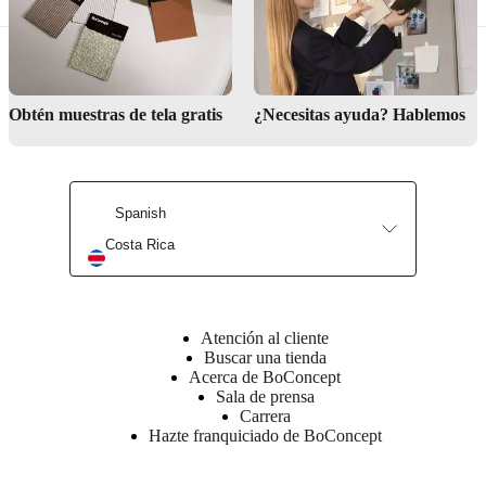
BoConcept
A/S
Fabriksvej
4
Obtén muestras de tela gratis
¿Necesitas ayuda? Hablemos
DK-
6870
Ølgod
Más
Spanish
información
Costa Rica
Instrucciones
de
mantenimiento
Atención al cliente
Buscar una tienda
Machine
Acerca de BoConcept
wash
Sala de prensa
30°c
Carrera
with
Hazte franquiciado de BoConcept
gentle
cycle,
do