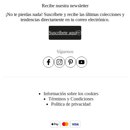
not
Recibe nuestra newsletter
bleach
¡No te pierdas nada! Suscríbete y recibe las últimas colecciones y
Planchar
tendencias directamente en tu correo electrónico.
a
baja
Suscríbete aquí
temperatura
Secado
a
Síguenos
baja
temperatura
No. de
104011033760
artículo
Información sobre los cookies
Términos y Condiciones
Política de privacidad