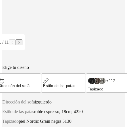
aire
libre
Espacios
pequeños
Oficinas
en
casa
BoConcept
+
Helena
Christensen
Inspiración
Atención
al
1
/
11
cliente
Contacto
Entrega
Cuidado
del
producto
Instrucciones
de
montaje
Garantía
Legal
Servicio
Elige tu diseño
de
decoración
+
112
de
Dirección del sofá
Estilo de las patas
interiores
Tapizado
gratis
Solicita
muestras
Dirección del sofá
izquierdo
gratis
Buscar
una
Estilo de las patas
roble espresso, 18cm, 4220
tienda
Acerca
de
Tapizado
piel Nordic Grain negra 5130
BoConcept
Valores
Responsabilidad