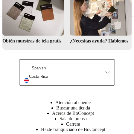
sujetados
con
Velcro
para
que
conserven
su
Obtén muestras de tela gratis
¿Necesitas ayuda? Hablemos
posición
Instrucciones
de
Spanish
montaje
Costa Rica
Fácil
de
montar
Atención al cliente
Instrucciones
Buscar una tienda
de montaje
Acerca de BoConcept
Sala de prensa
Carrera
Descargas
Hazte franquiciado de BoConcept