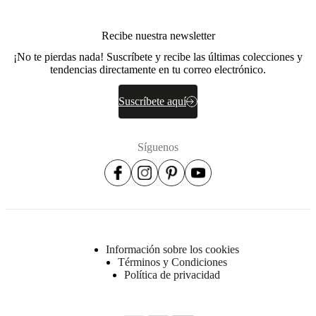
Hoja de
producto
Recibe nuestra newsletter
¡No te pierdas nada! Suscríbete y recibe las últimas colecciones y
tendencias directamente en tu correo electrónico.
Materiales
Reposabrazos
Suscríbete aquí
parte
superior
espuma
Síguenos
de
PUR
de
30
kg/m3,
interior
espuma
de
Información sobre los cookies
PUR
Términos y Condiciones
de
Política de privacidad
30
kg/m3,
exterior