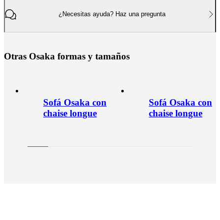
¿Necesitas ayuda? Haz una pregunta
O
t
r
a
s
O
s
a
k
a
f
o
r
m
a
s
y
t
a
m
a
ñ
o
s
Sofá Osaka con
Sofá Osaka con
chaise longue
chaise longue