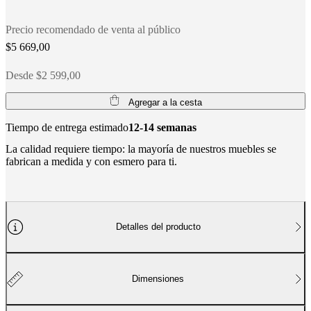
social
corporativa
La
historia
Sala
Precio recomendado de venta al público
de
$5 669,00
prensa
Artesanía
y
Desde $2 599,00
calidad
Conoce
a
nuestros
Agregar a la cesta
diseñadores
Personalización
Carrera
Standards
and
Tiempo de entrega estimado
12-14 semanas
certifications
Declaración
La calidad requiere tiempo: la mayoría de nuestros muebles se
de
fabrican a medida y con esmero para ti.
accesibilidad
Hazte
franquiciado
Professionals
Trade
Program
Projects
Articles
and
news
Detalles del producto
Dimensiones