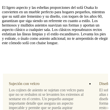
El ligero aspecto y las esbeltas proporciones del sofá Osaka lo
convierten en un mueble perfecto para hogares pequeños, mientras
que su sutil aire femenino y su diseño, con toques de los años 60,
garantizan que siga siendo un referente en cuanto a estilo. Los
hermosos y mullidos asientos suavizan sus formas y aportan un
aspecto clásico a cualquier sala. Los clásicos reposabrazos rectos
Estilo
enfatizan las líneas limpias y el estilo escandinavo. Levanta los pies
de
y estírate, o úsalo como asiento adicional; no te arrepentirás de elegir
las
este cómodo sofá con chaise longue.
patas
roble
espresso,
18cm,
4220
Tapizado
piel
Sujeción con velcro
Diseño
Nordic
Los cojines de asiento se sujetan con velcro para
El sofá
Grain
que no se resbalen ni se levanten los extremos al
altas r
negra
sentarse en el centro. Un pequeño aunque
diseño 
5130
importante detalle que asegura un aspecto
formas
impecable y permite que se pueda aspirar
resto d
Dirección