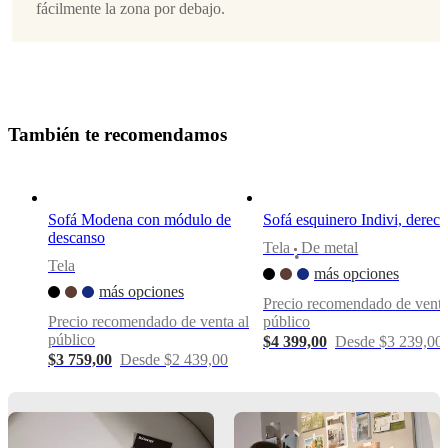
fácilmente la zona por debajo.
del
sofá
izquierdo
Diseñada
por
T
a
m
b
i
é
n
t
e
r
e
c
o
m
e
n
d
a
m
o
s
Anders
Nørgaard
Funciones
Sofá Modena con módulo de
Sofá esquinero Indivi, derec
principales
descanso
Tela
De metal
Con
•
Tela
chaise
más opciones
longue
más opciones
Precio recomendado de venta
en
Precio recomendado de venta al
público
lado
público
$4 399,00
Desde $3 239,00
izquierdo
$3 759,00
Desde $2 439,00
Los
cojines
de
asiento
están