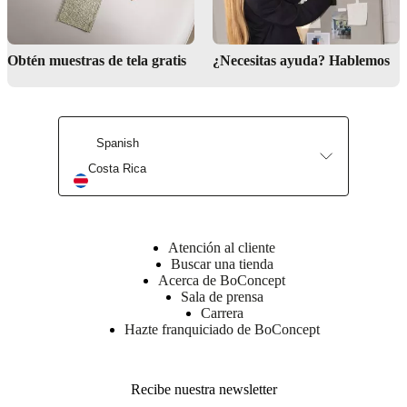
Fácil
de
montar
Obtén muestras de tela gratis
¿Necesitas ayuda? Hablemos
Instrucciones
de montaje
Spanish
Descargas
Costa Rica
Hoja de
producto
Atención al cliente
Buscar una tienda
Materiales
Acerca de BoConcept
Sala de prensa
Reposabrazos
Carrera
parte
Hazte franquiciado de BoConcept
superior
espuma
de
PUR
Recibe nuestra newsletter
de