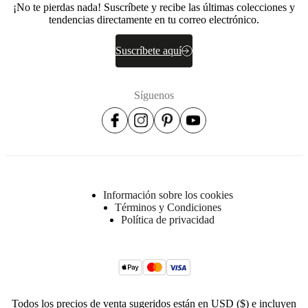
¡No te pierdas nada! Suscríbete y recibe las últimas colecciones y
30
tendencias directamente en tu correo electrónico.
kg/m3,
interior
espuma
Suscríbete aquí
de
PUR
de
Síguenos
30
kg/m3,
exterior
espuma
de
PUR
de
16
kg/m3
Información sobre los cookies
Términos y Condiciones
Atrás
Política de privacidad
espuma
de
poliuretano
de
16
kg/m3,
espuma
Todos los precios de venta sugeridos están en USD ($) e incluyen