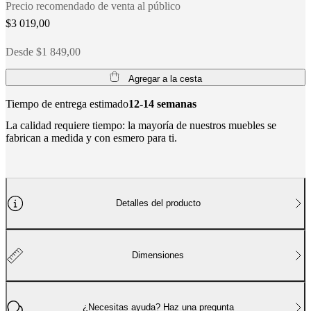
social
Precio recomendado de venta al público
corporativa
La
$3 019,00
historia
Sala
de
Desde $1 849,00
prensa
Artesanía
y
calidad
Conoce
Agregar a la cesta
a
nuestros
Tiempo de entrega estimado
12-14 semanas
diseñadores
Personalización
Carrera
Standards
La calidad requiere tiempo: la mayoría de nuestros muebles se
and
fabrican a medida y con esmero para ti.
certifications
Declaración
de
accesibilidad
Hazte
franquiciado
Professionals
Trade
Program
Projects
Articles
and
Detalles del producto
news
Dimensiones
¿Necesitas ayuda? Haz una pregunta