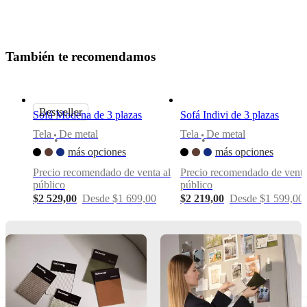
Anders
Nørgaard
Funciones
T
a
m
b
i
é
n
t
e
r
e
c
o
m
e
n
d
a
m
o
s
principales
Los
cojines
de
Bestseller
Sofá Modena de 3 plazas
Sofá Indivi de 3 plazas
asiento
están
Tela
De metal
Tela
De metal
•
•
sujetados
más opciones
más opciones
con
Velcro
Precio recomendado de venta al
Precio recomendado de venta
para
público
público
que
$2 529,00
Desde $1 699,00
$2 219,00
Desde $1 599,00
conserven
su
posición
Instrucciones
de
montaje