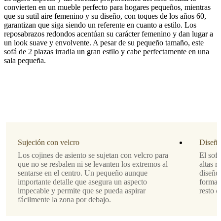
convierten en un mueble perfecto para hogares pequeños, mientras
que su sutil aire femenino y su diseño, con toques de los años 60,
garantizan que siga siendo un referente en cuanto a estilo. Los
reposabrazos redondos acentúan su carácter femenino y dan lugar a
un look suave y envolvente. A pesar de su pequeño tamaño, este
Estilo
sofá de 2 plazas irradia un gran estilo y cabe perfectamente en una
de
sala pequeña.
las
patas
laca
color
aluminio,
15cm,
4290
Tapizado
Sujeción con velcro
Diseño
Los cojines de asiento se sujetan con velcro para
El sofá
tela
que no se resbalen ni se levanten los extremos al
altas r
Frisco
sentarse en el centro. Un pequeño aunque
diseño 
arena
importante detalle que asegura un aspecto
formas
2274
impecable y permite que se pueda aspirar
resto d
fácilmente la zona por debajo.
Diseñada
por