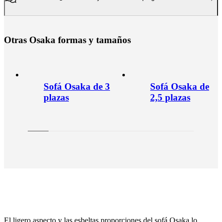
O
t
r
a
s
O
s
a
k
a
f
o
r
m
a
s
y
t
a
m
a
ñ
o
s
Sofá Osaka de 3
Sofá Osaka de
plazas
2,5 plazas
El ligero aspecto y las esbeltas proporciones del sofá Osaka lo