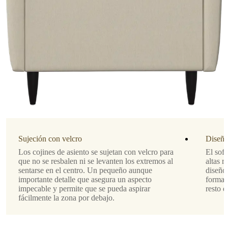
Instrucciones
de
montaje
Fácil
de
montar
Instrucciones
de montaje
Descargas
Sujeción con velcro
Diseño
Hoja de
Los cojines de asiento se sujetan con velcro para
El sofá
producto
que no se resbalen ni se levanten los extremos al
altas r
sentarse en el centro. Un pequeño aunque
diseño 
importante detalle que asegura un aspecto
formas
impecable y permite que se pueda aspirar
resto d
Materiales
fácilmente la zona por debajo.
Reposabrazos
parte