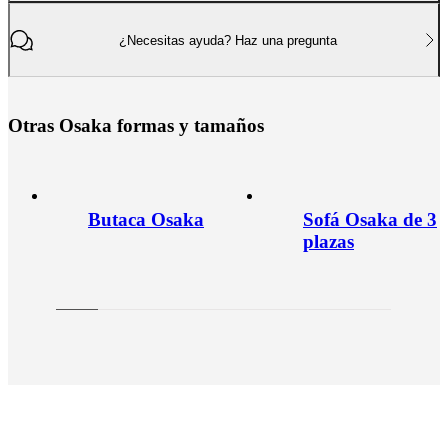
¿Necesitas ayuda? Haz una pregunta
O
t
r
a
s
O
s
a
k
a
f
o
r
m
a
s
y
t
a
m
a
ñ
o
s
Butaca Osaka
Sofá Osaka de 3
plazas