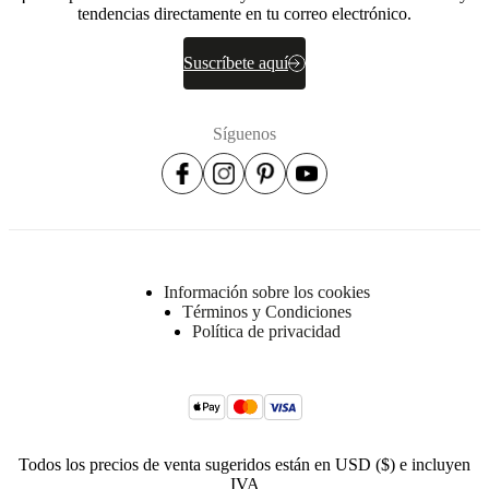
tendencias directamente en tu correo electrónico.
partículas,
madera
contrachapada,
Suscríbete aquí
aglomerado
Asiento
Tufted
Síguenos
35
kg/m3
high
resiliency
foam
/
wadding
Plain
Información sobre los cookies
35
Términos y Condiciones
kg/m3
Política de privacidad
high
resiliency
foam
/
foam
/
Todos los precios de venta sugeridos están en USD ($) e incluyen
wadding
IVA