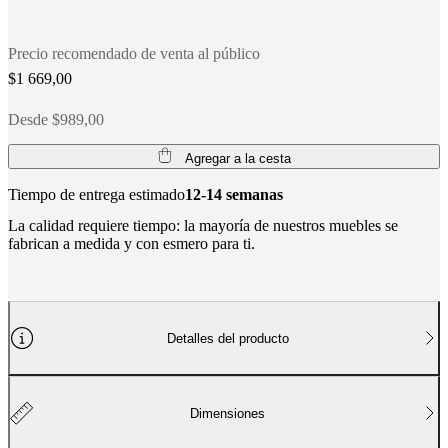
social
corporativa
La
historia
Sala
Precio recomendado de venta al público
de
prensa
Artesanía
$1 669,00
y
calidad
Conoce
Desde $989,00
a
nuestros
Agregar a la cesta
diseñadores
Personalización
Carrera
Standards
and
Tiempo de entrega estimado
12-14 semanas
certifications
Declaración
de
La calidad requiere tiempo: la mayoría de nuestros muebles se
accesibilidad
Hazte
fabrican a medida y con esmero para ti.
franquiciado
Professionals
Trade
Program
Projects
Articles
and
news
Detalles del producto
Dimensiones