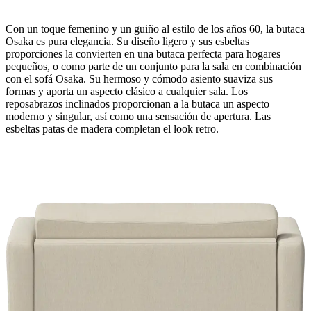
Con un toque femenino y un guiño al estilo de los años 60, la butaca
Osaka es pura elegancia. Su diseño ligero y sus esbeltas
proporciones la convierten en una butaca perfecta para hogares
pequeños, o como parte de un conjunto para la sala en combinación
con el sofá Osaka. Su hermoso y cómodo asiento suaviza sus
formas y aporta un aspecto clásico a cualquier sala. Los
Pata
reposabrazos inclinados proporcionan a la butaca un aspecto
moderno y singular, así como una sensación de apertura. Las
roble
esbeltas patas de madera completan el look retro.
espresso
Tapizado
tela
Frisco
arena
2274
Diseñada
por
Anders
Nørgaard