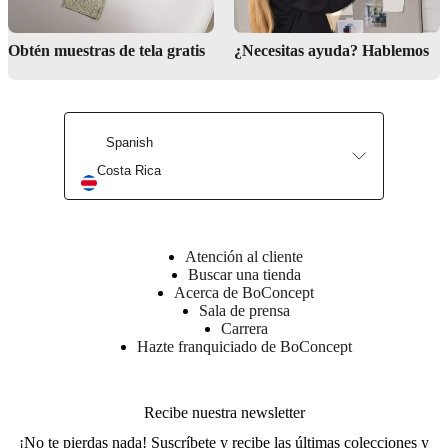
poliuretano
de
16
Obtén muestras de tela gratis
¿Necesitas ayuda? Hablemos
kg/m3,
espuma
de
poliuretano
de
Spanish
30
kg/m3
Costa Rica
Cojín
del
respaldo
espuma
Atención al cliente
hipersuave
Buscar una tienda
de
Acerca de BoConcept
23
Sala de prensa
kg/m3,
Carrera
guata
Hazte franquiciado de BoConcept
Estructura
Pino
macizo,
Recibe nuestra newsletter
tablero
¡No te pierdas nada! Suscríbete y recibe las últimas colecciones y
de