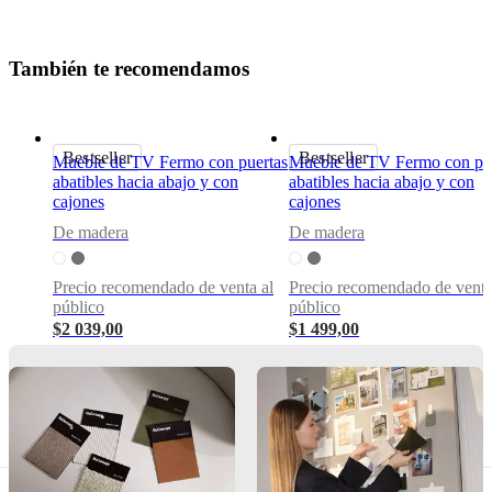
negra
Diseñada
T
a
m
b
i
é
n
t
e
r
e
c
o
m
e
n
d
a
m
o
s
por
Morten
Georgsen
Bestseller
Bestseller
Mueble de TV Fermo con puertas
Mueble de TV Fermo con pu
Funciones
abatibles hacia abajo y con
abatibles hacia abajo y con
principales
cajones
cajones
Con
De madera
De madera
cierre
suave
y
Precio recomendado de venta al
Precio recomendado de venta
puerta
público
público
abatible
$2 039,00
$1 499,00
hacia
abajo
Con
un
espacioen
la
parte
de