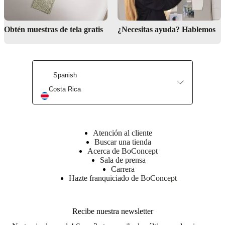
atrás
para
el
Obtén muestras de tela gratis
¿Necesitas ayuda? Hablemos
paso
de
los
cables
Spanish
Costa Rica
Instrucciones
de
montaje
Dificultad
de
Atención al cliente
montaje
Buscar una tienda
semicompleja
Acerca de BoConcept
Sala de prensa
Carrera
Instrucciones
Hazte franquiciado de BoConcept
de montaje
Instrucciones
Recibe nuestra newsletter
de montaje