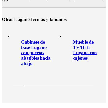
O
t
r
a
s
L
u
g
a
n
o
f
o
r
m
a
s
y
t
a
m
a
ñ
o
s
Gabinete de
Mueble de
base Lugano
TV/Hi-fi
con puertas
Lugano con
abatibles hacia
cajones
abajo