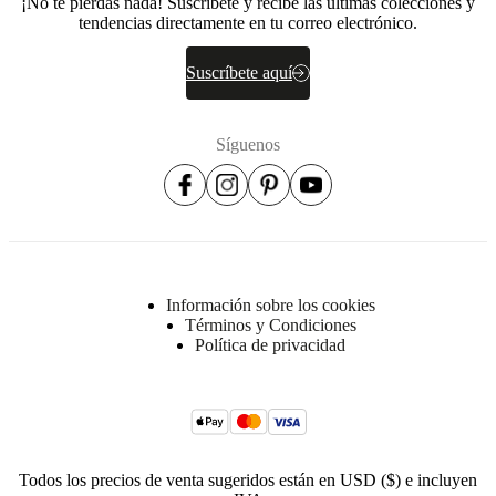
¡No te pierdas nada! Suscríbete y recibe las últimas colecciones y
tendencias directamente en tu correo electrónico.
Instrucciones
de montaje
Suscríbete aquí
Instrucciones
de montaje
Síguenos
Descargas
Hoja de
producto
Información sobre los cookies
Términos y Condiciones
Política de privacidad
Acabado
de
la
superficie
Frente
lacado/lacado/lacado
Todos los precios de venta sugeridos están en USD ($) e incluyen