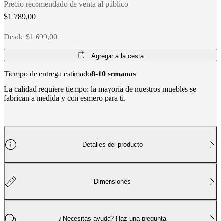
social
Precio recomendado de venta al público
corporativa
La
$1 789,00
historia
Sala
de
Desde $1 699,00
prensa
Artesanía
y
calidad
Conoce
Agregar a la cesta
a
nuestros
Tiempo de entrega estimado
8-10 semanas
diseñadores
Personalización
Carrera
Standards
La calidad requiere tiempo: la mayoría de nuestros muebles se
and
fabrican a medida y con esmero para ti.
certifications
Declaración
de
accesibilidad
Hazte
franquiciado
Professionals
Trade
Program
Projects
Articles
and
Detalles del producto
news
Dimensiones
¿Necesitas ayuda? Haz una pregunta