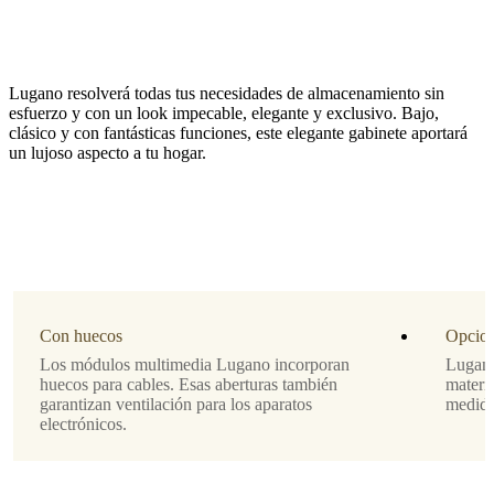
Lugano resolverá todas tus necesidades de almacenamiento sin
esfuerzo y con un look impecable, elegante y exclusivo. Bajo,
clásico y con fantásticas funciones, este elegante gabinete aportará
un lujoso aspecto a tu hogar.
Función
frentes
regulares
Material
chapa
Con huecos
Opcion
de
Los módulos multimedia Lugano incorporan
Lugano
madera
huecos para cables. Esas aberturas también
materia
roble
garantizan ventilación para los aparatos
medida 
oscuro
electrónicos.
Pata
laca