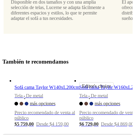
Disponible en dos tamaños y con una amplia
El apo
mate
selección de telas, Lucerne se adapta fácilmente a
ofrece 
diferentes espacios y estilos, lo que te permite
distri
Tapizado
adaptar el sofá a tus necesidades.
sueño 
tela
Frisco
beige
con
aquaclean
2070
T
a
m
b
i
é
n
t
e
r
e
c
o
m
e
n
d
a
m
o
s
Diseñada
por
Oliver
&
Editor's choice
Sofá cama Taylor W140xL200cm
Sofá cama Taylor W160xL2
Lukas
WeissKrogh
Tela
De metal
Tela
De metal
•
•
más opciones
más opciones
Funciones
principales
Precio recomendado de venta al
Precio recomendado de venta
público
público
Un
$5 759,00
Desde $4 159,00
$6 729,00
Desde $4 869,00
colchón
perfectamente