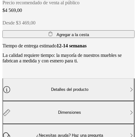
social
Precio recomendado de venta al público
corporativa
La
$4 569,00
historia
Sala
de
Desde $3 469,00
prensa
Artesanía
y
calidad
Conoce
Agregar a la cesta
a
nuestros
Tiempo de entrega estimado
12-14 semanas
diseñadores
Personalización
Carrera
Standards
La calidad requiere tiempo: la mayoría de nuestros muebles se
and
fabrican a medida y con esmero para ti.
certifications
Declaración
de
accesibilidad
Hazte
franquiciado
Professionals
Trade
Program
Projects
Articles
and
Detalles del producto
news
Dimensiones
¿Necesitas ayuda? Haz una pregunta