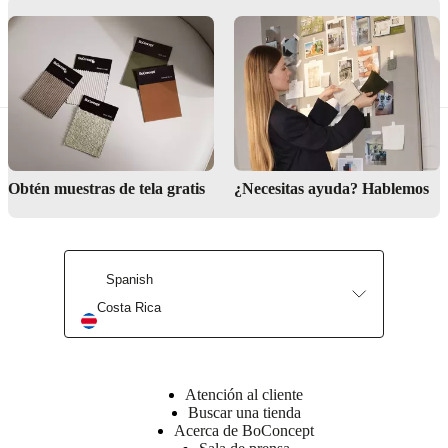
integrado
Se
puede
personalizar
en
nuestra
gama
de
telas
estándar
Obtén muestras de tela gratis
¿Necesitas ayuda? Hablemos
Apoyo
en
los
puntos
de
Spanish
presión
Costa Rica
clave
para
un
confort
de
Atención al cliente
asiento
Buscar una tienda
óptimo
Acerca de BoConcept
y