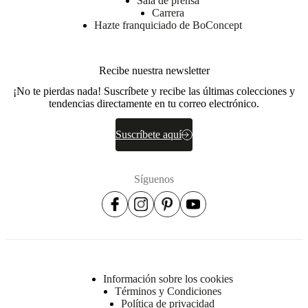
Sala de prensa
un
Carrera
sueño
Hazte franquiciado de BoConcept
reparador
Recibe nuestra newsletter
Instrucciones
de
¡No te pierdas nada! Suscríbete y recibe las últimas colecciones y
montaje
tendencias directamente en tu correo electrónico.
Dificultad
de
Suscríbete aquí
montaje
media
Síguenos
Instrucciones
de montaje
Descargas
Hoja de
producto
Información sobre los cookies
Términos y Condiciones
Política de privacidad