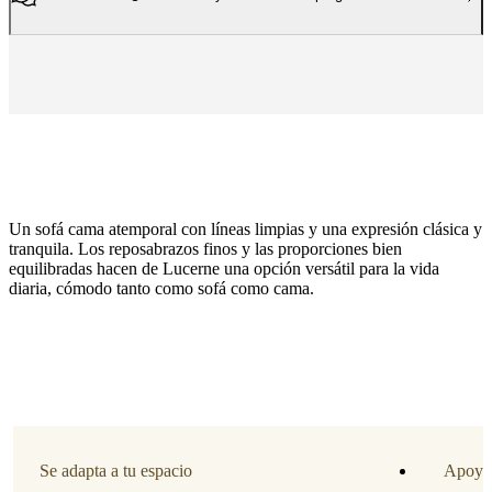
Un sofá cama atemporal con líneas limpias y una expresión clásica y
tranquila. Los reposabrazos finos y las proporciones bien
equilibradas hacen de Lucerne una opción versátil para la vida
diaria, cómodo tanto como sofá como cama.
Tamaño
L140xL200cm
Pata
estructura
lacada
Se adapta a tu espacio
Apoyo 
negro