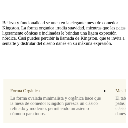
Belleza y funcionalidad se unen en la elegante mesa de comedor
Kingston. La forma orgánica irradia suavidad, mientras que las patas
ligeramente cónicas e inclinadas le brindan una ligera expresión
nórdica. Casi puedes percibir la llamada de Kingston, que te invita a
sentarte y disfrutar del diseño danés en su máxima expresión.
Tamaño
A74½xL85xD150cm
Pata
estructura
lacada
gris
Forma Orgánica
Metal 
ceniza
La forma ovalada minimalista y orgánica hace que
El tabl
mate
la mesa de comedor Kingston parezca un clásico
patas 
refinado y moderno, permitiendo un asiento
clásico
Tablero
cómodo para todos.
danés.
laca
blanca