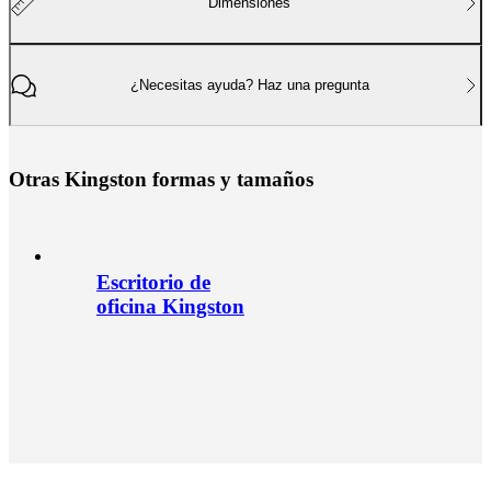
Dimensiones
¿Necesitas ayuda? Haz una pregunta
O
t
r
a
s
K
i
n
g
s
t
o
n
f
o
r
m
a
s
y
t
a
m
a
ñ
o
s
Escritorio de
oficina Kingston