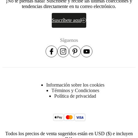
¡No te pierdas nada! Suscríbete y recibe las últimas colecciones y
Fabriksvej
tendencias directamente en tu correo electrónico.
4
DK-
Suscríbete aquí
6870
Ølgod
Más
Síguenos
información
No. de
370053700115128
artículo
Información sobre los cookies
Términos y Condiciones
Política de privacidad
Todos los precios de venta sugeridos están en USD ($) e incluyen