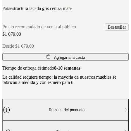
social
corporativa
La
Pata
estructura lacada gris ceniza mate
historia
Sala
de
prensa
Artesanía
Precio recomendado de venta al público
Bestseller
y
calidad
Conoce
$1 079,00
a
nuestros
Desde $1 079,00
diseñadores
Personalización
Carrera
Standards
and
Agregar a la cesta
certifications
Declaración
de
Tiempo de entrega estimado
8-10 semanas
accesibilidad
Hazte
franquiciado
Professionals
Trade
La calidad requiere tiempo: la mayoría de nuestros muebles se
Program
Projects
Articles
fabrican a medida y con esmero para ti.
and
news
Detalles del producto