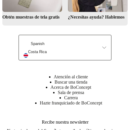
Descargas
Hoja de
Obtén muestras de tela gratis
¿Necesitas ayuda? Hablemos
producto
Acabado
Spanish
de
la
Costa Rica
superficie
Sobre
de
mesa
Atención al cliente
lacado
Buscar una tienda
Acerca de BoConcept
Pata/base
Sala de prensa
pintado
Carrera
al
Hazte franquiciado de BoConcept
polvo
BoConcept
Recibe nuestra newsletter
A/S