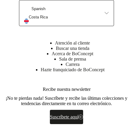
2
kg
Spanish
Anchura
Costa Rica
13
cm
Atención al cliente
Buscar una tienda
Acerca de BoConcept
Sala de prensa
Carrera
Hazte franquiciado de BoConcept
¿Encaja
esto en tu
habitación?
Recibe nuestra newsletter
Nuestros
estilistas
¡No te pierdas nada! Suscríbete y recibe las últimas colecciones y
pueden
tendencias directamente en tu correo electrónico.
ayudarte.
Suscríbete aquí
Reserva
una cita