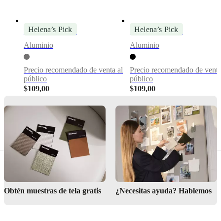
Helena’s Pick
Helena’s Pick
Escultura Flora 4
Escultura Flora 4
Aluminio
Aluminio
Precio recomendado de venta al
Precio recomendado de venta
público
público
$109,00
$109,00
Dimensiones
y
pesos
Profundidad
34
cm
Altura
45
cm
Obtén muestras de tela gratis
¿Necesitas ayuda? Hablemos
Peso