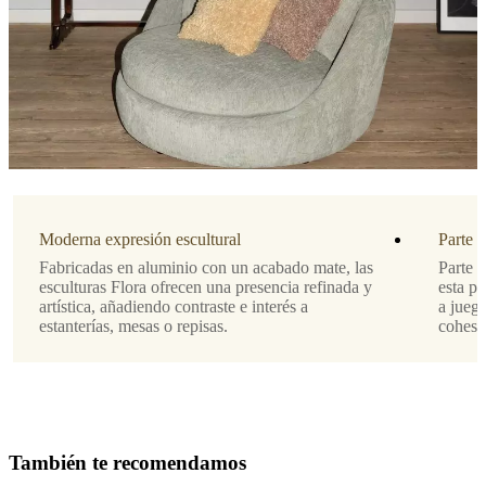
4
DK-
6870
Ølgod
Más
información
Instrucciones
de
mantenimiento
Moderna expresión escultural
Parte d
Limpiar
Fabricadas en aluminio con un acabado mate, las
Parte 
con
esculturas Flora ofrecen una presencia refinada y
esta p
un
artística, añadiendo contraste e interés a
a jueg
paño
estanterías, mesas o repisas.
cohesi
seco
cuando
sea
necesario
T
a
m
b
i
é
n
t
e
r
e
c
o
m
e
n
d
a
m
o
s
No. de
104011036420
artículo