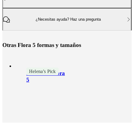
¿Necesitas ayuda? Haz una pregunta
O
t
r
a
s
F
l
o
r
a
5
f
o
r
m
a
s
y
t
a
m
a
ñ
o
s
Helena’s Pick
Escultura Flora
5