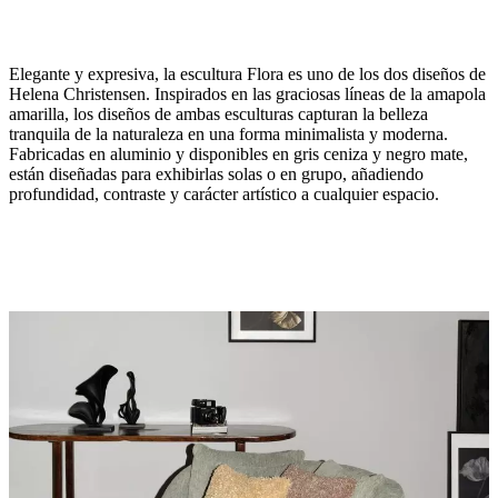
Elegante y expresiva, la escultura Flora es uno de los dos diseños de
Helena Christensen. Inspirados en las graciosas líneas de la amapola
amarilla, los diseños de ambas esculturas capturan la belleza
tranquila de la naturaleza en una forma minimalista y moderna.
Fabricadas en aluminio y disponibles en gris ceniza y negro mate,
están diseñadas para exhibirlas solas o en grupo, añadiendo
Diseñada
profundidad, contraste y carácter artístico a cualquier espacio.
por
Helena
Christensen
Descargas
Hoja de
producto
BoConcept
A/S
Fabriksvej