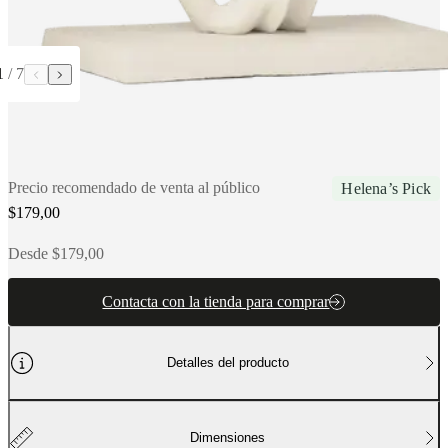
social
corporativa
La
historia
Sala
de
1
/
7
prensa
Artesanía
y
calidad
Conoce
a
nuestros
diseñadores
Personalización
Carrera
Standards
and
Precio recomendado de venta al público
Helena’s Pick
certifications
Declaración
$179,00
de
accesibilidad
Hazte
Desde $179,00
franquiciado
Professionals
Trade
Program
Projects
Articles
and
Contacta con la tienda para comprar
news
Detalles del producto
Dimensiones