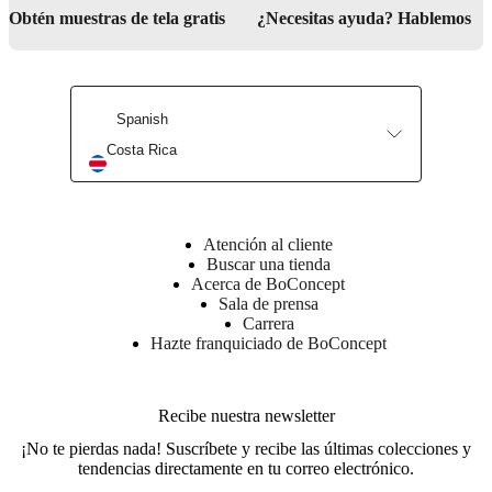
Más
Obtén muestras de tela gratis
¿Necesitas ayuda? Hablemos
información
Instrucciones
de
Spanish
mantenimiento
Costa Rica
Limpiar
con
un
paño
seco
Atención al cliente
cuando
Buscar una tienda
sea
Acerca de BoConcept
necesario
Sala de prensa
Carrera
Hazte franquiciado de BoConcept
No. de
104011036290
artículo
Recibe nuestra newsletter
¡No te pierdas nada! Suscríbete y recibe las últimas colecciones y
tendencias directamente en tu correo electrónico.