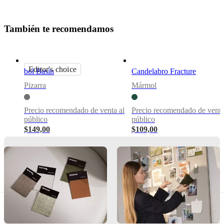
Funciones
principales
T
a
m
b
i
é
n
t
e
r
e
c
o
m
e
n
d
a
m
o
s
For
decoration
use
Editor's choice
only
bol Basin
Candelabro Fracture
Pizarra
Mármol
Descargas
Hoja de
Precio recomendado de venta al
Precio recomendado de venta
producto
público
público
$149,00
$109,00
BoConcept
A/S
Fabriksvej
4
DK-
6870
Ølgod