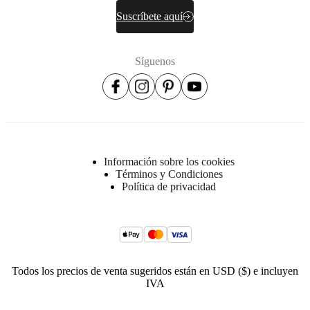
Suscríbete aquí
Síguenos
Dimensiones
y
pesos
Profundidad
29
cm
Información sobre los cookies
Altura
Términos y Condiciones
Política de privacidad
10½
cm
Peso
5
kg
Todos los precios de venta sugeridos están en USD ($) e incluyen
IVA
Anchura
25