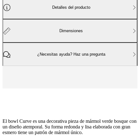
social
corporativa
La
Detalles del producto
historia
Sala
de
prensa
Artesanía
y
Dimensiones
calidad
Conoce
a
nuestros
diseñadores
Personalización
Carrera
Standards
¿Necesitas ayuda? Haz una pregunta
and
certifications
Declaración
de
accesibilidad
Hazte
franquiciado
Professionals
Trade
Program
Projects
Articles
and
news
El bowl Curve es una decorativa pieza de mármol verde bosque con
un diseño atemporal. Su forma redonda y lisa elaborada con gran
esmero tiene un patrón de mármol único.