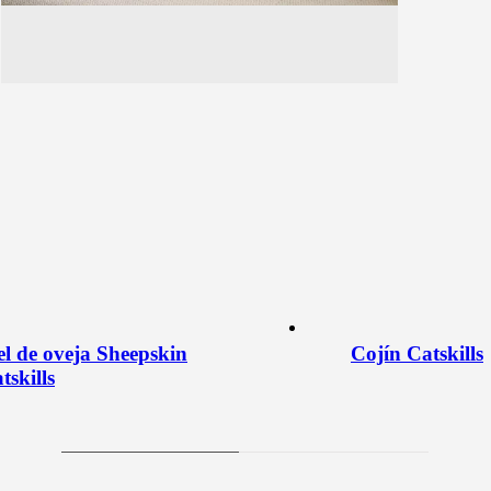
el de oveja Sheepskin
Cojín Catskills
tskills