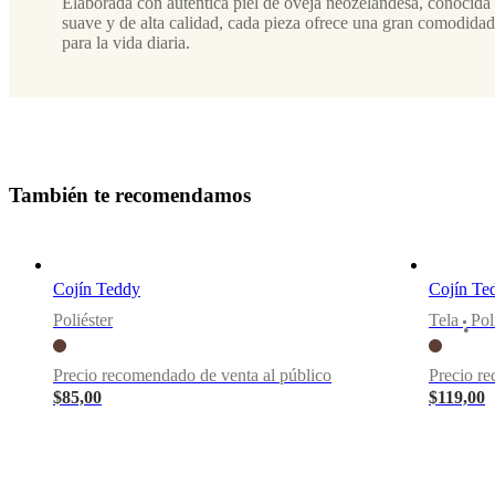
Elaborada con auténtica piel de oveja neozelandesa, conocida 
elegancia
suave y de alta calidad, cada pieza ofrece una gran comodidad
tranquila
para la vida diaria.
Descargas
Hoja de
producto
T
a
m
b
i
é
n
t
e
r
e
c
o
m
e
n
d
a
m
o
s
Materiales
Filling
Cojín Teddy
Cojín Te
100%
fibra
Poliéster
Tela
Pol
•
de
poliéster
Precio recomendado de venta al público
Precio re
Composition
$85,00
$119,00
Frente:
100%
piel
de
oveja