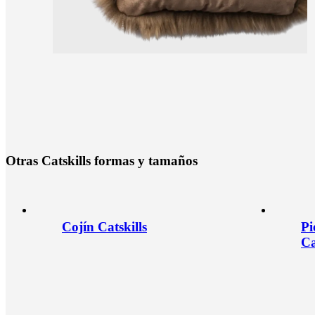
O
t
r
a
s
C
a
t
s
k
i
l
l
s
f
o
r
m
a
s
y
t
a
m
a
ñ
o
s
Cojín Catskills
Pi
Ca