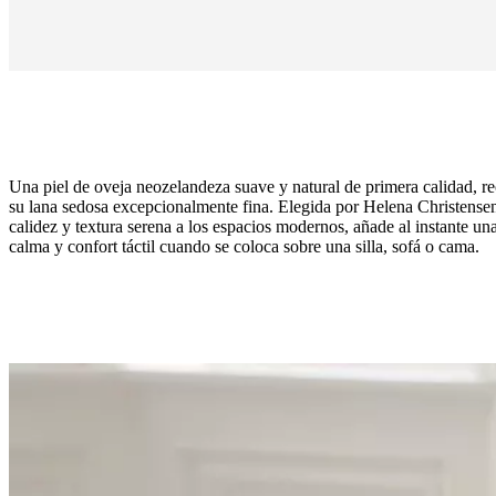
Una piel de oveja neozelandeza suave y natural de primera calidad, r
su lana sedosa excepcionalmente fina. Elegida por Helena Christensen
calidez y textura serena a los espacios modernos, añade al instante un
calma y confort táctil cuando se coloca sobre una silla, sofá o cama.
Color
gris
tope
Diseñada
por
Helena
Christensen