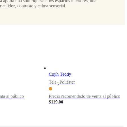
 aporta una sutil riqueza a los espacios interiores, una
r calidez, contraste y calma sensorial.
Cojín Teddy
Tela
Poliéster
•
ta al público
Precio recomendado de venta al público
$119,00