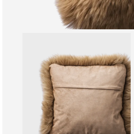
de
BoConcept
Valores
Responsabilidad
social
corporativa
La
historia
Sala
de
prensa
Artesanía
y
calidad
Conoce
a
nuestros
diseñadores
Personalización
Carrera
Standards
and
certifications
Declaración
de
accesibilidad
Hazte
franquiciado
Professionals
Trade
Program
Projects
Articles
and
news