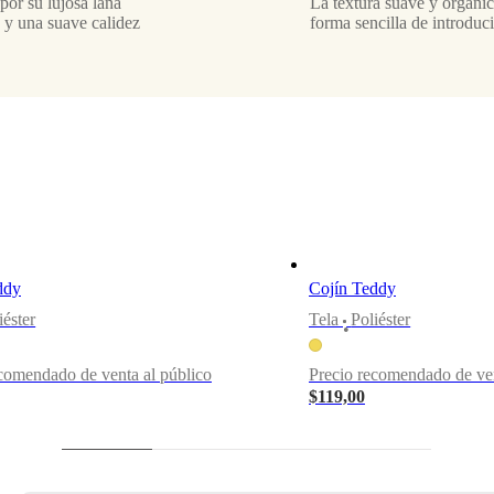
por su lujosa lana
La textura suave y orgánica
 y una suave calidez
forma sencilla de introduci
ddy
Cojín Teddy
iéster
Tela
Poliéster
•
comendado de venta al público
Precio recomendado de ven
$119,00