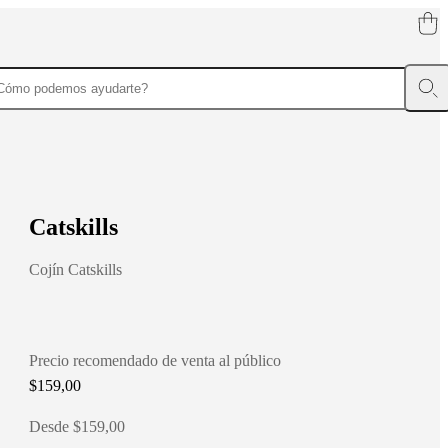
C
a
t
s
k
i
l
l
s
Cojín Catskills
Precio recomendado de venta al público
$159,00
Desde $159,00