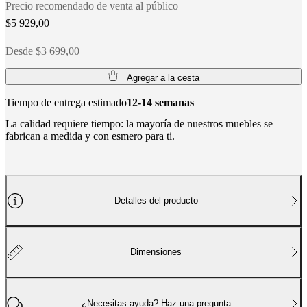
social
Precio recomendado de venta al público
corporativa
La
$5 929,00
historia
Sala
de
Desde $3 699,00
prensa
Artesanía
y
calidad
Conoce
Agregar a la cesta
a
nuestros
Tiempo de entrega estimado
12-14 semanas
diseñadores
Personalización
Carrera
Standards
La calidad requiere tiempo: la mayoría de nuestros muebles se
and
fabrican a medida y con esmero para ti.
certifications
Declaración
de
accesibilidad
Hazte
franquiciado
Professionals
Trade
Program
Projects
Articles
and
Detalles del producto
news
Dimensiones
¿Necesitas ayuda? Haz una pregunta