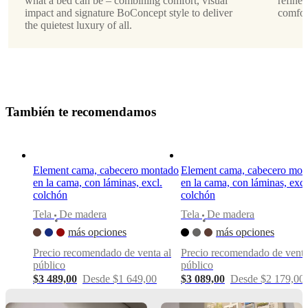
Diseñada
what a bed can be – combining comfort, visual
refined
por
impact and signature BoConcept style to deliver
comfor
the quietest luxury of all.
Morten
Georgsen
mattressIncluded
No
T
a
m
b
i
é
n
t
e
r
e
c
o
m
e
n
d
a
m
o
s
Instrucciones
de
montaje
Element cama, cabecero montado
Element cama, cabecero mon
Dificultad
en la cama, con láminas, excl.
en la cama, con láminas, excl
de
colchón
colchón
montaje
media
Tela
De madera
Tela
De madera
•
•
más opciones
más opciones
Instrucciones
Precio recomendado de venta al
Precio recomendado de venta
de montaje
público
público
$3 489,00
Desde $1 649,00
$3 089,00
Desde $2 179,00
Descargas