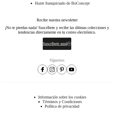
Hazte franquiciado de BoConcept
200
g
Estructura
Recibe nuestra newsletter
Madera
contrachapada
¡No te pierdas nada! Suscríbete y recibe las últimas colecciones y
/
tendencias directamente en tu correo electrónico.
madera
aglomerada
Suscríbete aquí
/
MPP
/
tablero
Síguenos
/
metal
Forro
de
tela
Tela
no
Información sobre los cookies
tejida
Términos y Condiciones
(95
Política de privacidad
g/m2)