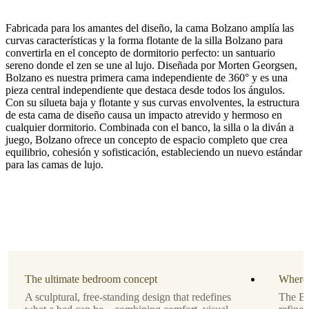
Fabricada para los amantes del diseño, la cama Bolzano amplía las
curvas características y la forma flotante de la silla Bolzano para
convertirla en el concepto de dormitorio perfecto: un santuario
sereno donde el zen se une al lujo. Diseñada por Morten Georgsen,
Bolzano es nuestra primera cama independiente de 360° y es una
pieza central independiente que destaca desde todos los ángulos.
Tapizado
Con su silueta baja y flotante y sus curvas envolventes, la estructura
de esta cama de diseño causa un impacto atrevido y hermoso en
tela
cualquier dormitorio. Combinada con el banco, la silla o la diván a
Lucca
juego, Bolzano ofrece un concepto de espacio completo que crea
beige
equilibrio, cohesión y sofisticación, estableciendo un nuevo estándar
3320
para las camas de lujo.
Tamaño
del
colchón
L140xL200cm
Lamas
incluidas
The ultimate bedroom concept
Where 
Sí
A sculptural, free-standing design that redefines
The Bo