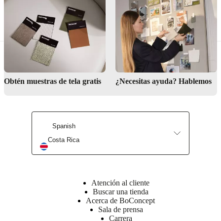
Hoja de
producto
Materiales
Atrás
Obtén muestras de tela gratis
¿Necesitas ayuda? Hablemos
Espuma
de
25
kg/m3
VB2540,
Spanish
espuma
de
Costa Rica
18
kg/m3
EV1830,
guata
Atención al cliente
de
Buscar una tienda
300
Acerca de BoConcept
g,
Sala de prensa
guata
Carrera
de