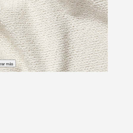
tuitas
rar más