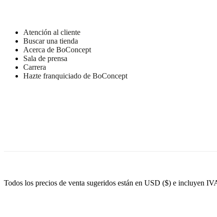
superior
PUR
25kg/m3PUR
Interior
Atención al cliente
16kg/m3,
Buscar una tienda
guata
Acerca de BoConcept
de
Sala de prensa
200g
Carrera
Hazte franquiciado de BoConcept
Atrás
Relleno
de
espuma
de
poliéster
de
25
kg/m3
Cojín
del
respaldo
Todos los precios de venta sugeridos están en USD ($) e incluyen IV
PUR
de
23
kg/m3