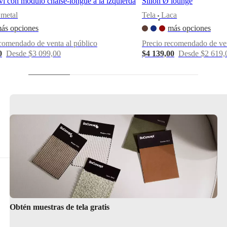
vi con módulo chaise-longue a la izquierda
Sillón Ø lounge
metal
Tela
Laca
•
ás opciones
más opciones
comendado de venta al público
Precio recomendado de ven
0
Desde $3 099,00
$4 139,00
Desde $2 619,
Obtén muestras de tela gratis