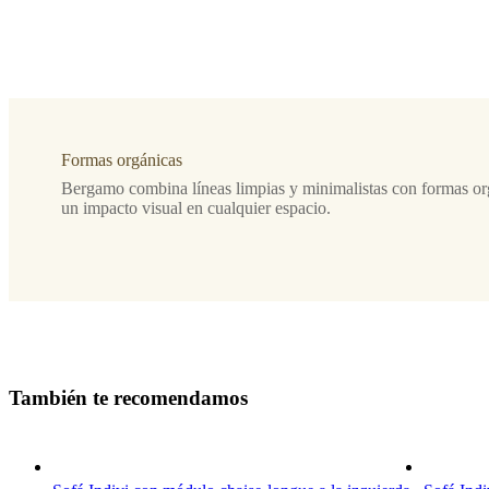
Tapizado
tela
Lazio
blanca
3090
Formas orgánicas
Dirección
del
Bergamo combina líneas limpias y minimalistas con formas or
sofá
un impacto visual en cualquier espacio.
derecho
Diseñada
por
Morten
Georgsen
T
a
m
b
i
é
n
t
e
r
e
c
o
m
e
n
d
a
m
o
s
Instrucciones
de
montaje
Dificultad