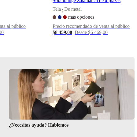
Sofá lounge Salamanca de 4 plazas
Tela
De metal
•
más opciones
ta al público
Precio recomendado de venta al público
00
$8 459,00
Desde $6 469,00
¿Necesitas ayuda? Hablemos