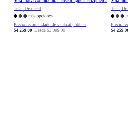
Sofá Indivi con módulo chaise-longue a la izquierda
Sofá Indi
de
Tela
De metal
Tela
De 
montaje
•
•
media
más opciones
m
Precio recomendado de venta al público
Precio re
Instrucciones
$4 259,00
Desde $3 099,00
$4 259,0
de montaje
Instrucciones
de montaje
Descargas
Hoja de
producto
Materiales
Reposabrazos
Parte