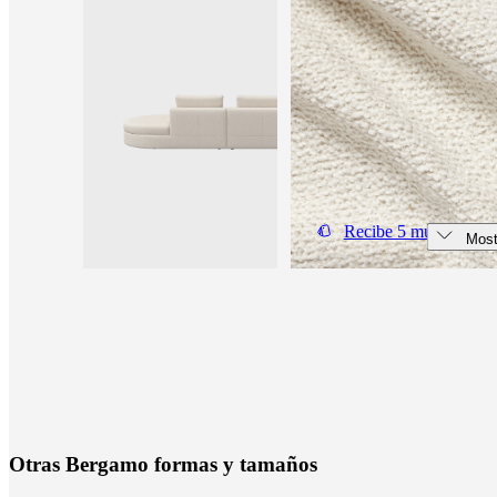
de
BoConcept
Valores
Responsabilidad
social
corporativa
La
historia
Sala
de
prensa
Artesanía
y
calidad
Conoce
a
nuestros
Recibe 5 muestras gra
diseñadores
Personalización
Carrera
Standards
Most
and
certifications
Declaración
de
accesibilidad
Hazte
franquiciado
Professionals
Trade
Program
Projects
Articles
and
news
O
t
r
a
s
B
e
r
g
a
m
o
f
o
r
m
a
s
y
t
a
m
a
ñ
o
s