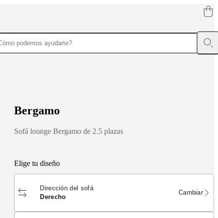
B
e
r
g
a
m
o
Sofá lounge Bergamo de 2.5 plazas
Elige tu diseño
Dirección del sofá
Cambiar
derecho