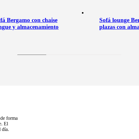
fá Bergamo con chaise
Sofá lounge Be
ngue y almacenamiento
plazas con alm
 de forma
e. El
 día.