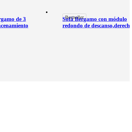
Bestseller
rgamo de 3
Sofá Bergamo con módulo
acenamiento
redondo de descanso,derech