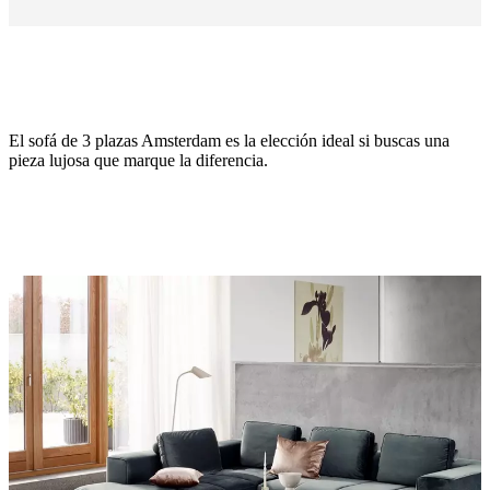
El sofá de 3 plazas Amsterdam es la elección ideal si buscas una
pieza lujosa que marque la diferencia.
Estilo
de
las
patas
gris
oscuro
mate,
17
cm
Tapizado