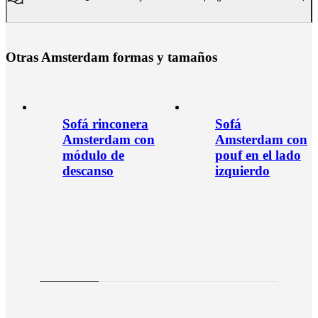
O
t
r
a
s
A
m
s
t
e
r
d
a
m
f
o
r
m
a
s
y
t
a
m
a
ñ
o
s
Sofá rinconera
Sofá
Amsterdam con
Amsterdam con
módulo de
pouf en el lado
descanso
izquierdo