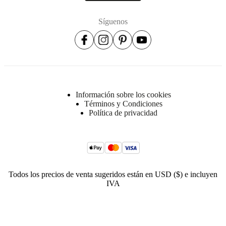
Estructura
Pino
Síguenos
macizo,
tablero
de
partículas,
madera
contrachapada
Asiento
Espuma
Información sobre los cookies
HR
Términos y Condiciones
de
Política de privacidad
35
kg/m3
/23kg/guata
Suspensión
correas
encauchadas,
Todos los precios de venta sugeridos están en USD ($) e incluyen
resortes
IVA
Zig-
zag,
resortes
ensacados