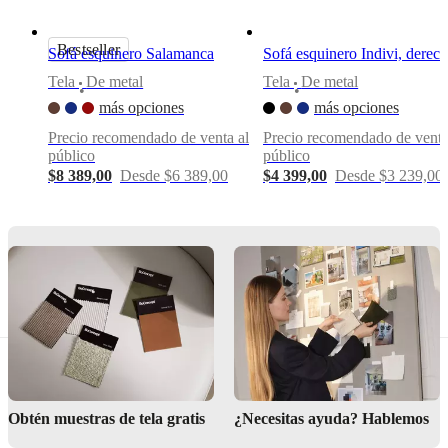
y
ser
usados
Bestseller
Sofá esquinero Salamanca
Sofá esquinero Indivi, derec
individualmente
Tela
De metal
Tela
De metal
o
•
•
en
más opciones
más opciones
tu
Precio recomendado de venta al
Precio recomendado de venta
combinación
público
público
preferida
$8 389,00
Desde $6 389,00
$4 399,00
Desde $3 239,00
Instrucciones
de
montaje
Fácil
de
montar
Instrucciones
de montaje
Obtén muestras de tela gratis
¿Necesitas ayuda? Hablemos
Descargas