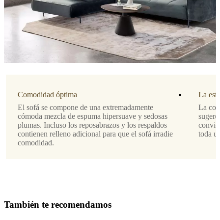
Tela
Avellino
verde
3252
Dirección
del
sofá
izquierdo
Comodidad óptima
La estr
Diseñada
por
El sofá se compone de una extremadamente
La com
cómoda mezcla de espuma hipersuave y sedosas
sugere
Henrik
plumas. Incluso los reposabrazos y los respaldos
convier
Pedersen
contienen relleno adicional para que el sofá irradie
toda u
comodidad.
Funciones
principales
Los
módulos
se
pueden
T
a
m
b
i
é
n
t
e
r
e
c
o
m
e
n
d
a
m
o
s
mover
libremente