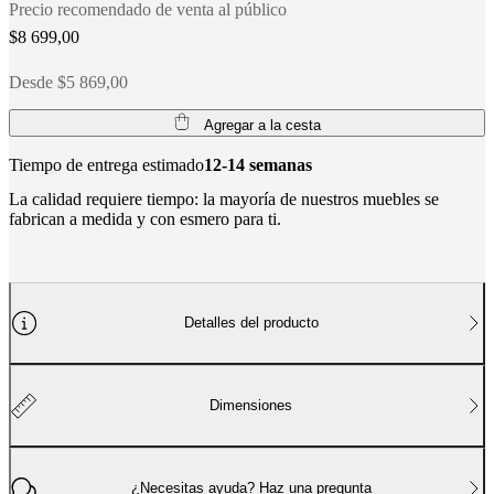
social
Precio recomendado de venta al público
corporativa
La
$8 699,00
historia
Sala
de
Desde $5 869,00
prensa
Artesanía
y
calidad
Conoce
Agregar a la cesta
a
nuestros
Tiempo de entrega estimado
12-14 semanas
diseñadores
Personalización
Carrera
Standards
La calidad requiere tiempo: la mayoría de nuestros muebles se
and
fabrican a medida y con esmero para ti.
certifications
Declaración
de
accesibilidad
Hazte
franquiciado
Professionals
Trade
Program
Projects
Articles
and
Detalles del producto
news
Dimensiones
¿Necesitas ayuda? Haz una pregunta