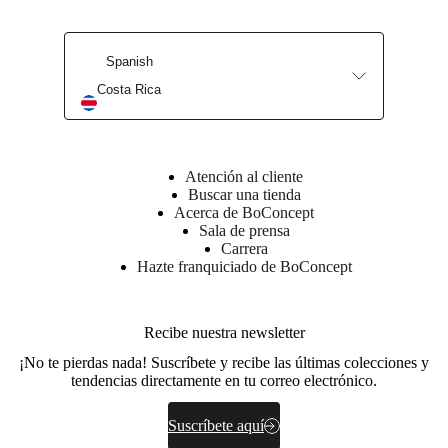
Hoja de
producto
Spanish
Costa Rica
Materiales
Atrás
Atención al cliente
22
Buscar una tienda
kg/m3,
Acerca de BoConcept
guata
Sala de prensa
de
Carrera
fibra
Hazte franquiciado de BoConcept
de
23kg/m3
Cojín
Recibe nuestra newsletter
del
respaldo
¡No te pierdas nada! Suscríbete y recibe las últimas colecciones y
espuma,
tendencias directamente en tu correo electrónico.
mezcla
de
plumas
Suscríbete aquí