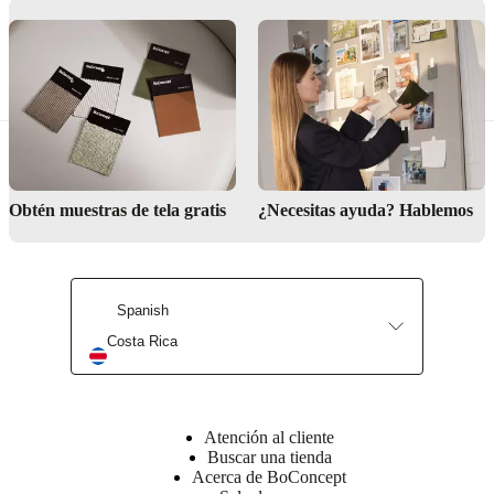
Materiales
Reposabrazos
Contrachapado,
espuma
de
25
kg/m3
en
Obtén muestras de tela gratis
¿Necesitas ayuda? Hablemos
el
interior,
espuma
de
25
Spanish
kg/m3
Costa Rica
en
el
exterior,
espuma
de
Atención al cliente
30
Buscar una tienda
kg/m3
Acerca de BoConcept
en