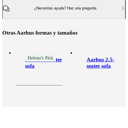
¿Necesitas ayuda? Haz una pregunta
O
t
r
a
s
A
a
r
h
u
s
f
o
r
m
a
s
y
t
a
m
a
ñ
o
s
Helena’s Pick
Aarhus 3-seater
Aarhus 2,5-
sofa
seater sofa