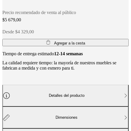
social
corporativa
La
historia
Sala
Precio recomendado de venta al público
de
$5 679,00
prensa
Artesanía
y
Desde $4 329,00
calidad
Conoce
a
nuestros
Agregar a la cesta
diseñadores
Personalización
Carrera
Standards
and
Tiempo de entrega estimado
12-14 semanas
certifications
Declaración
La calidad requiere tiempo: la mayoría de nuestros muebles se
de
fabrican a medida y con esmero para ti.
accesibilidad
Hazte
franquiciado
Professionals
Trade
Program
Projects
Articles
and
news
Detalles del producto
Dimensiones