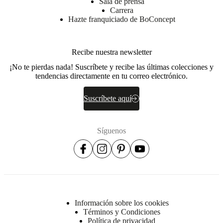
Sala de prensa
la
Carrera
parte
Hazte franquiciado de BoConcept
superior,
relleno
de
fibra
Recibe nuestra newsletter
Atrás
¡No te pierdas nada! Suscríbete y recibe las últimas colecciones y
Resorte
tendencias directamente en tu correo electrónico.
Nozag,
resortes
Suscríbete aquí
ensacados,
espuma
de
23
Síguenos
kg/m3,
relleno
de
fibra
Estructura
Solid
pine,
Información sobre los cookies
particle
Términos y Condiciones
board,
Política de privacidad