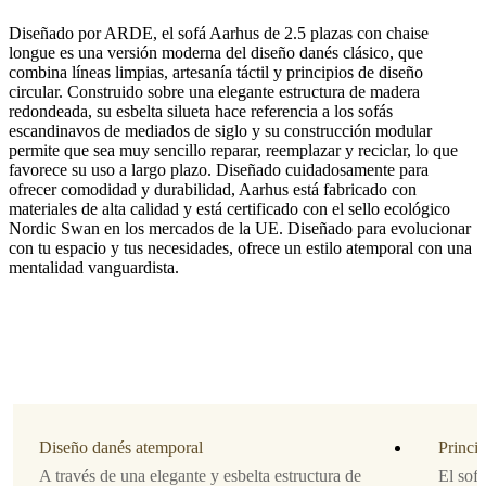
Diseñado por ARDE, el sofá Aarhus de 2.5 plazas con chaise
longue es una versión moderna del diseño danés clásico, que
combina líneas limpias, artesanía táctil y principios de diseño
circular. Construido sobre una elegante estructura de madera
redondeada, su esbelta silueta hace referencia a los sofás
escandinavos de mediados de siglo y su construcción modular
Pata
permite que sea muy sencillo reparar, reemplazar y reciclar, lo que
favorece su uso a largo plazo. Diseñado cuidadosamente para
roble
ofrecer comodidad y durabilidad, Aarhus está fabricado con
natural
materiales de alta calidad y está certificado con el sello ecológico
claro
Nordic Swan en los mercados de la UE. Diseñado para evolucionar
lubricado
con tu espacio y tus necesidades, ofrece un estilo atemporal con una
mentalidad vanguardista.
Tapizado
tela
Copenhagen
blanca
3310
Dirección
del
sofá
Diseño danés atemporal
Princip
A través de una elegante y esbelta estructura de
El sof
derecho