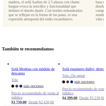
madera, el sofá Aarhus de 2.5 plazas con chaise
basa en
Diseñada
longue evoca la sencillez y funcionalidad que
diseña
por
definen el diseño danés. Con bordes redondeados
compon
que se reflejan en la forma de las patas, es una
sustitu
ARDE
expresión atemporal del estilo escandinavo.
vida de
Instrucciones
de
montaje
Fácil
T
a
m
b
i
é
n
t
e
r
e
c
o
m
e
n
d
a
m
o
s
de
montar
Instrucciones
Sofá Modena con módulo de
Sofá esquinero Indivi, derec
de montaje
descanso
Tela
De metal
•
Tela
más opciones
Descargas
más opciones
Precio recomendado de venta
Precio recomendado de venta al
público
Hoja de
público
producto
$4 399,00
Desde $3 239,00
$3 759,00
Desde $2 439,00