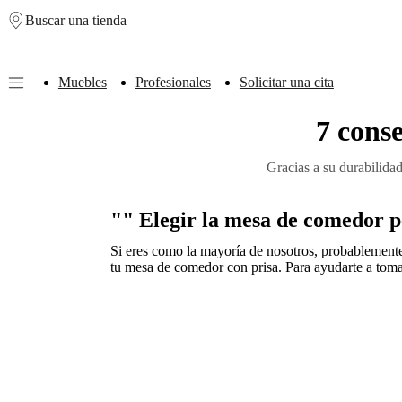
Buscar una tienda
Skip to main content
Muebles
Profesionales
Solicitar una cita
7 cons
Muebles
Sofás
Sillas
Mesas
Almacenamiento
Camas
Exteriores
Lámparas
de
sofás
Colecciones
Gracias a su durabilida
de
mesas
Colecciones
de
"" Elegir la mesa de comedor p
sillas
Butacas
Colecciones
Beds
Si eres como la mayoría de nosotros, probablemente
collections
Colecciones
tu mesa de comedor con prisa. Para ayudarte a toma
de
almacenamiento
Colecciones
de
accesorios
Colección
de
tejidos
y
pieles
Outlet
de