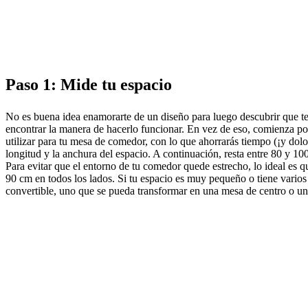
muebles
Espacios
Salas
Comedores
Dormitorios
Espacios
al
aire
libre
Espacios
pequeños
Oficinas
en
Paso 1: Mide tu espacio
casa
BoConcept
+
Helena
No es buena idea enamorarte de un diseño para luego descubrir que te
Christensen
Inspiración
Atención
encontrar la manera de hacerlo funcionar. En vez de eso, comienza por
al
utilizar para tu mesa de comedor, con lo que ahorrarás tiempo (¡y dolo
cliente
Contacto
Entrega
Cuidado
longitud y la anchura del espacio. A continuación, resta entre 80 y 
del
Para evitar que el entorno de tu comedor quede estrecho, lo ideal es 
producto
Instrucciones
90 cm en todos los lados. Si tu espacio es muy pequeño o tiene varios
de
convertible, uno que se pueda transformar en una mesa de centro o un
montaje
Garantía
Legal
Servicio
de
decoración
de
interiores
gratis
Solicita
muestras
gratis
Buscar
una
tienda
Acerca