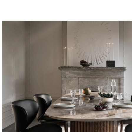
de
BoConcept
Valores
Responsabilidad
social
corporativa
La
historia
Sala
de
prensa
Artesanía
y
calidad
Conoce
a
nuestros
diseñadores
Personalización
Carrera
Standards
and
certifications
Declaración
de
accesibilidad
Hazte
franquiciado
Professionals
Trade
Program
Projects
Articles
and
news