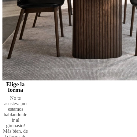
Elige la
forma
No te
asustes: ¡no
estamos
hablando de
ir al
gimnasio!
Más bien, de
la forma de