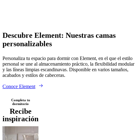
al
aire
libre
Espacios
pequeños
Oficinas
en
Tela
De
casa
BoConcept
madera
Piel
Descubre Element: Nuestras camas
+
personalizables
Helena
Christensen
Inspiración
Atención
al
Personaliza tu espacio para dormir con Element, en el que el estilo
cliente
Contacto
Entrega
Cuidado
personal se une al almacenamiento práctico, la flexibilidad modular
del
y las líneas limpias escandinavas. Disponible en varios tamaños,
producto
Instrucciones
acabados y estilos de cabeceras.
de
montaje
Garantía
Legal
Servicio
Conoce Element
de
decoración
de
Completa tu
dormitorio
interiores
Recibe
gratis
Solicita
inspiración
muestras
gratis
Buscar
una
tienda
Acerca
de