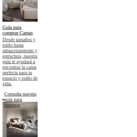
BoConcept
Valores
Responsabilidad
social
corporativa
La
historia
Sala
Guía para
de
comprar Camas
prensa
Artesanía
y
Desde tamaños y
calidad
Conoce
estilo hasta
a
almacenamiento y
nuestros
estructura, nuestra
diseñadores
Personalización
Carrera
Standards
guía te ayudará a
and
encontrar la cama
certifications
Declaración
perfecta para tu
de
espacio y estilo de
accesibilidad
Hazte
vida.
franquiciado
Professionals
Trade
Program
Projects
Articles
Consulta nuestra
and
guía para
news
comprar