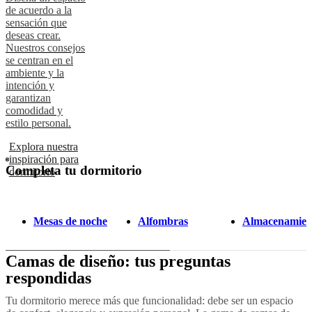
de acuerdo a la
sensación que
deseas crear.
Nuestros consejos
se centran en el
ambiente y la
intención y
garantizan
comodidad y
estilo personal.
Explora nuestra
inspiración para
Completa tu dormitorio
dormitorio
Mesas de noche
Alfombras
Almacenamien
Camas de diseño: tus preguntas
respondidas
Tu dormitorio merece más que funcionalidad: debe ser un espacio