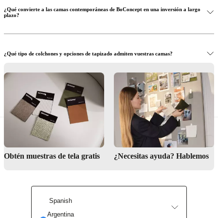
¿Qué convierte a las camas contemporáneas de BoConcept en una inversión a largo
plazo?
¿Qué tipo de colchones y opciones de tapizado admiten vuestras camas?
¿Puede el servicio de diseño de interiores ayudarme a crear un dormitorio con un
estilo coordinado?
Encuentra tu tienda más cercana
Obtén muestras de tela gratis
¿Necesitas ayuda? Hablemos
Spanish
Argentina
Servicio de diseño de interiores