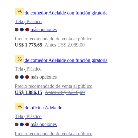
%
Silla de comedor Adelaide con función giratoria
Tela
Plástico
•
más opciones
Precio recomendado de venta al público
US$ 1.775,65
Antes US$ 2.089,00
%
Silla de comedor Adelaide con función giratoria
Tela
Plástico
•
más opciones
Precio recomendado de venta al público
US$ 1.886,15
Antes US$ 2.219,00
%
Silla de oficina Adelaide
Tela
Plástico
•
más opciones
Precio recomendado de venta al público