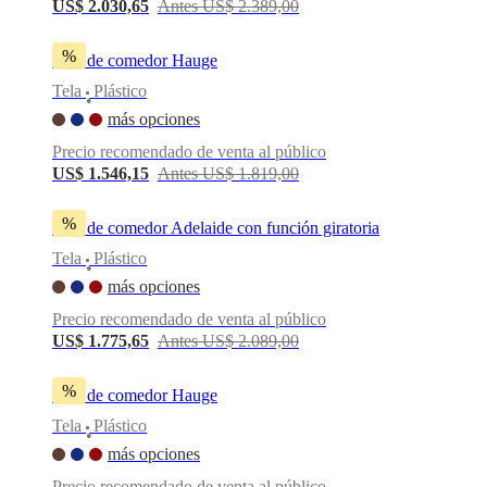
US$ 2.030,65
Antes US$ 2.389,00
%
Silla de comedor Hauge
Tela
Plástico
•
más opciones
Precio recomendado de venta al público
US$ 1.546,15
Antes US$ 1.819,00
%
Silla de comedor Adelaide con función giratoria
Tela
Plástico
•
más opciones
Precio recomendado de venta al público
US$ 1.775,65
Antes US$ 2.089,00
%
Silla de comedor Hauge
Tela
Plástico
•
más opciones
Precio recomendado de venta al público