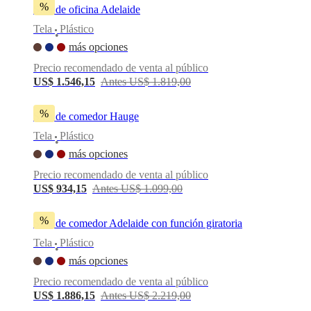
%
Silla de oficina Adelaide
Tela
Plástico
•
más opciones
Precio recomendado de venta al público
US$ 1.546,15
Antes US$ 1.819,00
%
Silla de comedor Hauge
Tela
Plástico
•
más opciones
Precio recomendado de venta al público
US$ 934,15
Antes US$ 1.099,00
%
Silla de comedor Adelaide con función giratoria
Tela
Plástico
•
más opciones
Precio recomendado de venta al público
US$ 1.886,15
Antes US$ 2.219,00