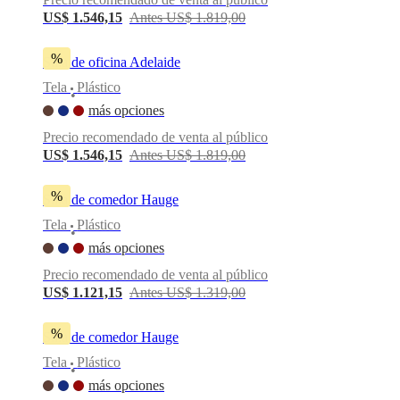
US$ 1.546,15
Antes US$ 1.819,00
%
Silla de oficina Adelaide
Tela
Plástico
•
más opciones
Precio recomendado de venta al público
US$ 1.546,15
Antes US$ 1.819,00
%
Silla de comedor Hauge
Tela
Plástico
•
más opciones
Precio recomendado de venta al público
US$ 1.121,15
Antes US$ 1.319,00
%
Silla de comedor Hauge
Tela
Plástico
•
más opciones