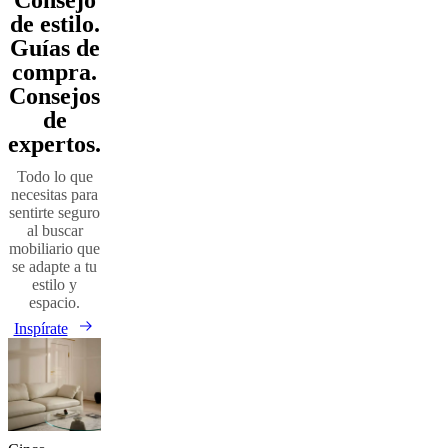
Consejo
page
claro
Azul
Gris
de estilo.
oscuro
Rojo
Tela
De
Guías de
metal
Travertine
De
compra.
madera
Roble
Acero
Lana
Concreto
Algodón
Concrete
Aluminio
Acrylic
P
Consejos
de
expertos.
Todo lo que
necesitas para
sentirte seguro
al buscar
mobiliario que
se adapte a tu
estilo y
espacio.
Inspírate