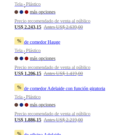
Tela
Plástico
BoConcept
Valores
Responsabilidad
•
social
más opciones
corporativa
La
Precio recomendado de venta al público
historia
Sala
de
US$ 2.243,15
Antes US$ 2.639,00
prensa
Artesanía
y
%
Silla de comedor Hauge
calidad
Conoce
a
Tela
Plástico
•
nuestros
más opciones
diseñadores
Personalización
Carrera
Standards
and
Precio recomendado de venta al público
certifications
Declaración
US$ 1.206,15
Antes US$ 1.419,00
de
accesibilidad
Hazte
franquiciado
Professionals
Trade
%
Silla de comedor Adelaide con función giratoria
Program
Projects
Articles
Tela
Plástico
and
•
news
más opciones
Precio recomendado de venta al público
US$ 1.886,15
Antes US$ 2.219,00
%
Silla de oficina Adelaide