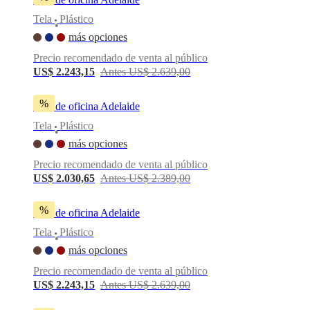
Tela
Plástico
•
más opciones
Precio recomendado de venta al público
US$ 2.243,15
Antes US$ 2.639,00
%
Silla de oficina Adelaide
Tela
Plástico
•
más opciones
Precio recomendado de venta al público
US$ 2.030,65
Antes US$ 2.389,00
%
Silla de oficina Adelaide
Tela
Plástico
•
más opciones
Precio recomendado de venta al público
US$ 2.243,15
Antes US$ 2.639,00