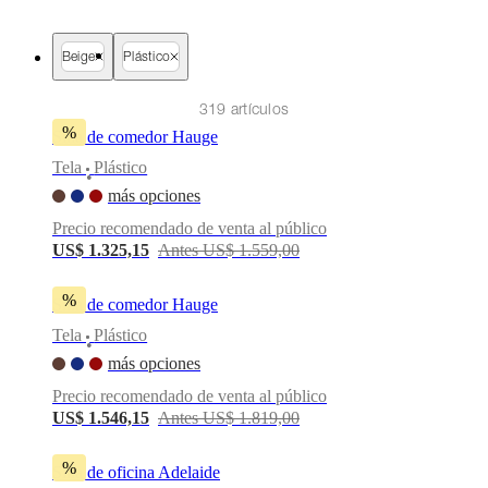
al
aire
libre
Espacios
Beige
Plástico
pequeños
Oficinas
en
319 artículos
casa
BoConcept
%
+
Silla de comedor Hauge
Helena
Tela
Plástico
Christensen
Inspiración
Atención
•
al
más opciones
cliente
Contacto
Entrega
Cuidado
Precio recomendado de venta al público
del
US$ 1.325,15
Antes US$ 1.559,00
producto
Instrucciones
de
montaje
Garantía
Legal
Servicio
%
Silla de comedor Hauge
de
decoración
Tela
Plástico
•
de
más opciones
interiores
gratis
Solicita
Precio recomendado de venta al público
muestras
US$ 1.546,15
Antes US$ 1.819,00
gratis
Buscar
una
tienda
Acerca
%
Silla de oficina Adelaide
de