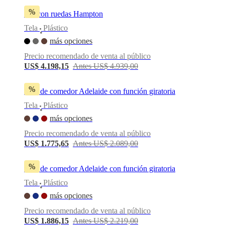
%
Puf con ruedas Hampton
Tela
Plástico
•
más opciones
Precio recomendado de venta al público
US$ 4.198,15
Antes US$ 4.939,00
%
Silla de comedor Adelaide con función giratoria
Tela
Plástico
•
más opciones
Precio recomendado de venta al público
US$ 1.775,65
Antes US$ 2.089,00
%
Silla de comedor Adelaide con función giratoria
Tela
Plástico
•
más opciones
Precio recomendado de venta al público
US$ 1.886,15
Antes US$ 2.219,00