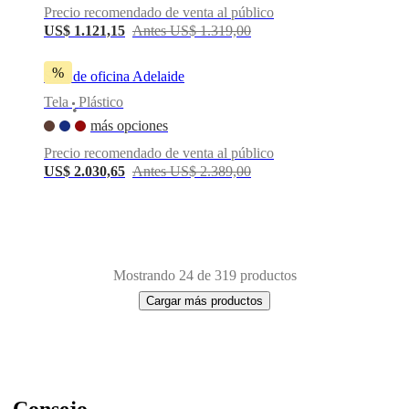
Precio recomendado de venta al público
US$ 1.121,15
Antes US$ 1.319,00
%
Silla de oficina Adelaide
Tela
Plástico
•
más opciones
Precio recomendado de venta al público
US$ 2.030,65
Antes US$ 2.389,00
Mostrando 24 de 319 productos
Cargar más productos
Next
Blanco
Gris
Verde
Negro
Beige
Marrón
Amarillo
Gris