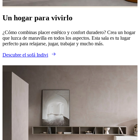
al
aire
libre
Espacios
Un hogar para vivirlo
pequeños
Oficinas
en
¿Cómo combinas placer estético y confort duradero? Crea un hogar
casa
BoConcept
que luzca de maravilla en todos los aspectos. Esta sala es tu lugar
+
perfecto para relajarse, jugar, trabajar y mucho más.
Helena
Christensen
Inspiración
Atención
Descubre el sofá Indivi
al
cliente
Contacto
Entrega
Cuidado
del
producto
Instrucciones
de
montaje
Garantía
Legal
Servicio
de
decoración
de
interiores
gratis
Solicita
muestras
gratis
Buscar
una
tienda
Acerca
de