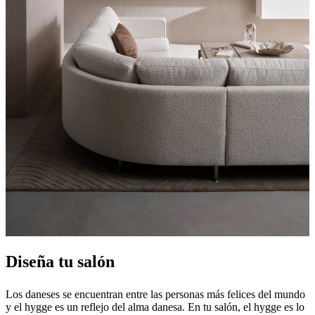
BoConcept
Valores
Responsabilidad
social
corporativa
La
historia
Sala
de
prensa
Artesanía
y
calidad
Conoce
a
nuestros
diseñadores
Personalización
Carrera
Standards
and
certifications
Declaración
de
accesibilidad
Hazte
franquiciado
Professionals
Trade
Program
Projects
Articles
and
news
Diseña tu salón
Los daneses se encuentran entre las personas más felices del mundo
y el hygge es un reflejo del alma danesa. En tu salón, el hygge es lo