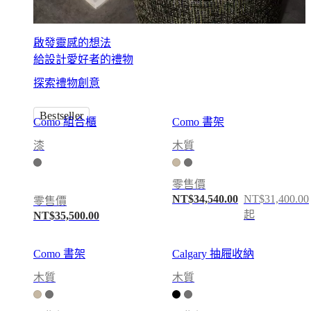
Armchair
collections
Beds
collections
啟發靈感的想法
存
給設計愛好者的禮物
储
集
探索禮物創意
合
配
Bestseller
Como 組合櫃
Como 書架
饰
漆
木質
系
列
Fabric
零售價
and
NT$34,540.00
NT$31,400.00
零售價
leather
collection
起
NT$35,500.00
商
店
Como 書架
Calgary 抽屜收納
房
木質
木質
間
客