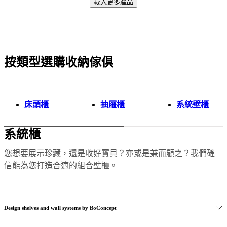
載入更多產品
聞
發
佈
室
精
按類型選購收納傢俱
Next
黑
湛
page
色
工
灰
藝
色
與
床頭櫃
抽屜櫃
系統壁櫃
褐
品
色
質
系統櫃
白
認
米
識
您想要展示珍藏，還是收好寶貝？亦或是兼而顧之？我們確
色
我
信能為您打造合適的組合壁櫃。
淺
們
灰
的
色
設
木
Design shelves and wall systems by BoConcept
計
質
師