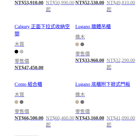
NT$53,910.00
NT$50,990.00
NT$52,530.00
NT$49,810.00
Christensen
起
起
啟
發
客
Calgary 正面下拉式收納空
Lugano 牆體吊櫃
戶
間
橡木
服
木質
務
零售價
聯
NT$33,960.00
NT$32,290.00
零售價
繫
起
NT$47,450.00
方
式
送
Como 組合櫃
Lugano 底櫃附下掀式門板
貨
木質
橡木
產
品
零售價
零售價
保
NT$66,500.00
NT$60,460.00
NT$43,160.00
NT$41,090.00
養
起
起
組
裝