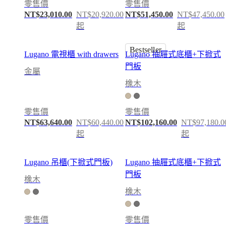
廳
零售價
零售價
用
NT$23,010.00
NT$20,920.00
NT$51,450.00
NT$47,450.00
起
起
餐
室
Bestseller
臥
Lugano 電視櫃 with drawers
Lugano 抽屜式底櫃+下掀式
室
門板
金屬
戶
橡木
外
空
間
零售價
零售價
NT$63,640.00
NT$60,440.00
NT$102,160.00
NT$97,180.0
小
起
起
空
間
居
Lugano 吊櫃(下掀式門板)
Lugano 抽屜式底櫃+下掀式
家
門板
橡木
書
橡木
房
BoConcept
+
零售價
零售價
Helena