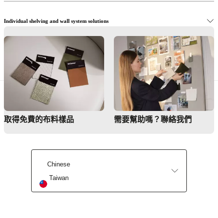
漆
職
金
涯
Individual shelving and wall system solutions
Standards
屬
and
橡
certifications
木
無
Buy design shelves and wall systems online
障
礙
聲
明
成
取得免費的布料樣品
需要幫助嗎？聯絡我們
為
特
許
商
Chinese
Find a Store
Professionals
Taiwan
貿
易
計
劃