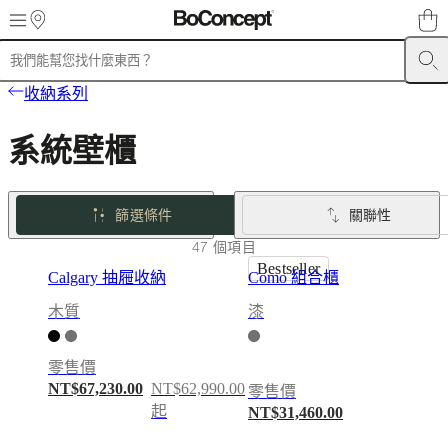
Skip to main content
產
收納系列
品
沙
系統壁櫃
發
餐
椅
篩選條件
關聯性
餐
47 個項目
桌
Bestseller
Calgary 抽屜收納
Como 組合櫃
收
納
木質
漆
系
列
零售價
床
NT$67,230.00
NT$62,990.00
零售價
戶
起
NT$31,460.00
外