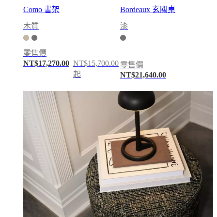
燈
Como 書架
Bordeaux 玄關桌
飾
木質
漆
地
毯
家
零售價
飾
NT$17,270.00
NT$15,700.00
零售價
收
起
NT$21,640.00
藏
沙
发
系
列
表
集
合
椅
子
系
列