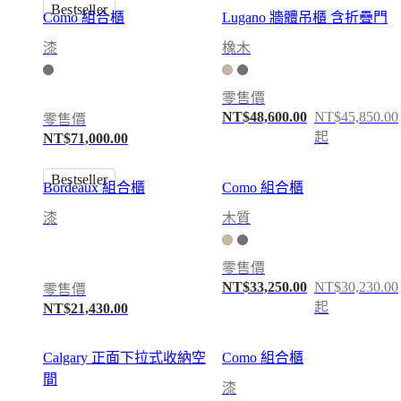
Bestseller
Como 組合櫃
Lugano 牆體吊櫃 含折疊門
說
明
漆
橡木
保
固
零售價
法
NT$48,600.00
NT$45,850.00
零售價
律
起
NT$71,000.00
免
費
Bestseller
Bordeaux 組合櫃
Como 組合櫃
室
內
漆
木質
設
計
零售價
服
NT$33,250.00
NT$30,230.00
零售價
務
起
NT$21,430.00
訂
購
Calgary 正面下拉式收納空
Como 組合櫃
免
間
費
漆