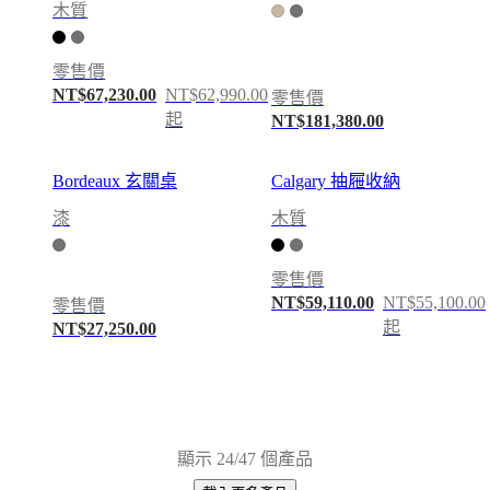
樣
木質
品
門
零售價
市
NT$67,230.00
NT$62,990.00
零售價
查
起
NT$181,380.00
詢
BoConcept
Bordeaux 玄關桌
Calgary 抽屜收納
簡
介
漆
木質
價
值
零售價
觀
NT$59,110.00
NT$55,100.00
零售價
企
起
NT$27,250.00
業
責
任
歷
史
顯示 24/47 個產品
新