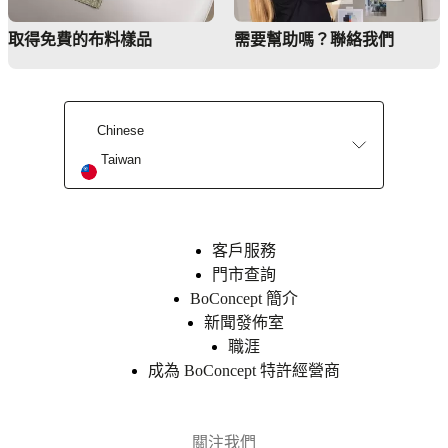
樣
必
品
取得免費的布料樣品
需要幫助嗎？聯絡我們
要
門
時，
市
以
查
乾
詢
Chinese
布
BoConcept
Taiwan
除
簡
塵
介
價
值
客戶服務
產
觀
品
門市查詢
107019014830
企
編
BoConcept 簡介
號
業
新聞發佈室
責
職涯
任
成為 BoConcept 特許經營商
歷
史
新
關注我們