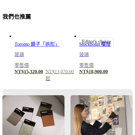
料
說
表
明
我
們
也
推
薦
保
固
BoConcept
A/S
法
Editor's choice
Fabriksvej
律
Toronto 鏡子「拱形」
Stockholm 檯燈
4
免
玻璃
玻璃
DK-
費
6870
室
Ølgod
零售價
零售價
內
NT$15,320.00
NT$13,070.00
NT$18,900.00
了
設
起
解
計
更
服
多
務
訂
保
購
養
免
說
費
明