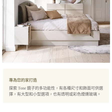
色
Christensen
啟
尺
發
寸
客
戶
直
服
径
70.00cm
務
聯
設
繫
計
方
者
式
Loevschall
送
貨
專為您的家打造
下
產
載
品
探索 Tone 鏡子的多功能性，有各種尺寸和飾面可供選
保
擇，有大型和小型選項，也有透明或彩色煙燻玻璃。
產
養
品
組
資
裝