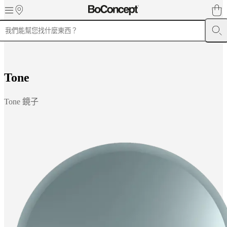
Skip to main content
產
品
沙
T
o
n
e
發
餐
Tone 鏡子
椅
餐
桌
收
納
系
列
床
戶
外