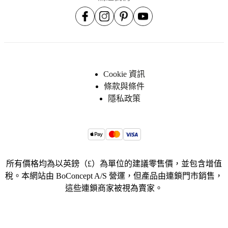
聞
發
尺
佈
寸
室
與
精
重
湛
量
Cookie 資訊
工
深
條款與條件
藝
度
隱私政策
與
品
1½
cm
質
認
直
識
徑
我
所有價格均為以英鎊（£）為單位的建議零售價，並包含增值
70
們
稅。本網站由 BoConcept A/S 營運，但產品由連鎖門市銷售，
cm
的
這些連鎖商家被視為賣家。
設
重
計
量
師