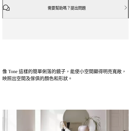
廳
用
需要幫助嗎？提出問題
餐
室
臥
室
戶
外
空
間
小
像 Tone 這樣的簡單俐落的鏡子，能使小空間顯得明亮寬敞，
空
映照出空間及傢俱的顏色和形狀。
間
居
家
顏
書
色
房
深
BoConcept
+
灰
Helena