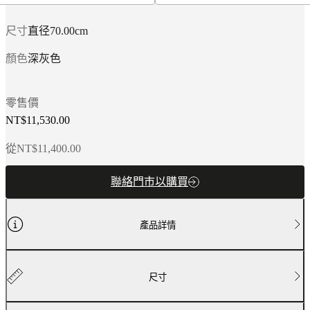
Armchair
collections
Beds
collections
尺寸
直径70.00cm
存
顏色
深灰色
储
集
合
零售價
配
NT$11,530.00
饰
系
從NT$11,400.00
列
Fabric
聯絡門市以購買
and
leather
collection
產品詳情
商
店
房
尺寸
間
客