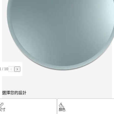
燈
飾
地
毯
家
飾
收
藏
沙
发
系
列
1
/
10
表
集
合
選擇您的設計
椅
子
系
尺寸
顏色
列