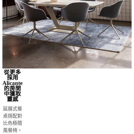
說
明
保
固
法
律
免
費
室
內
從更多
採用
設
Alicante
計
的房間
服
中獲取
靈感
務
訂
延展式餐
購
桌搭配對
免
比色極簡
費
風餐椅，