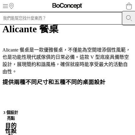
Skip to main content
Alicante 餐桌
產
品
沙
發
Alicante 餐桌是一款優雅餐桌，不僅能為空間增添個性風範，
餐
也是功能性現代感傢俱的日常必備。這款 V 型底座具備懸空
椅
設計，展現簡約和諧風格，確保就座時能享受最大的活動自
餐
由性。
桌
提供兩種不同尺寸和五種不同的桌面設計
收
納
系
列
3 個設計
床
亮點
戶
目的
外
性設