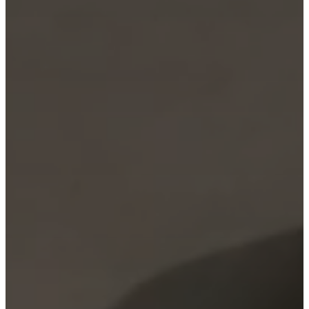
職
涯
Standards
and
certifications
無
障
礙
聲
明
成
為
特
許
商
Professionals
貿
易
計
劃