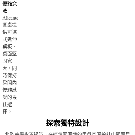
廳
優雅寬
用
敞
餐
Alicante
室
餐桌提
臥
供可選
室
式延伸
戶
桌板，
外
桌面堅
空
固寬
間
大，同
小
時保持
空
房間內
間
優雅感
居
受的最
家
佳選
書
擇。
房
探索獨特設計
BoConcept
+
Helena
北歐美學永不過時，在這氛圍閒適的用餐空間設計中顯而易