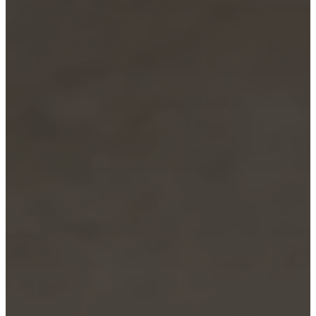
聞
發
佈
室
精
湛
工
藝
與
品
質
認
識
我
們
的
設
計
師