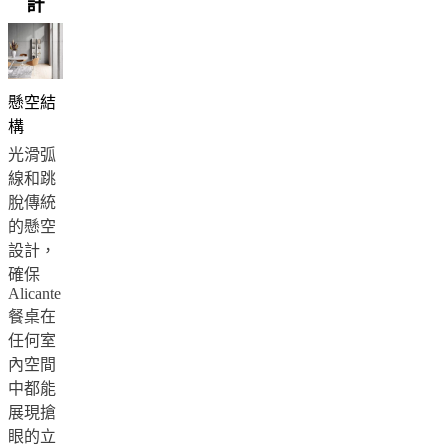
計
燈
飾
地
毯
家
懸空結
飾
構
收
光滑弧
藏
線和跳
沙
脫傳統
发
的懸空
系
設計，
列
確保
Alicante
表
餐桌在
集
任何室
合
內空間
椅
中都能
子
展現搶
系
眼的立
列