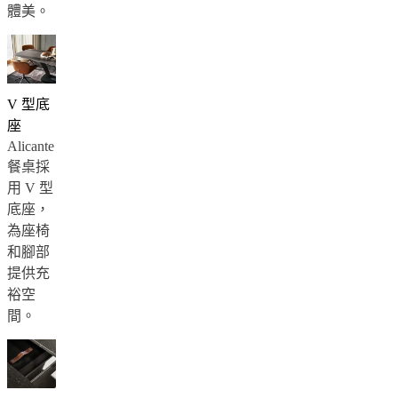
Armchair
體美。
collections
Beds
collections
存
储
集
V 型底
合
座
配
Alicante
饰
餐桌採
系
用 V 型
列
底座，
Fabric
為座椅
and
和腳部
leather
提供充
collection
商
裕空
店
間。
房
間
客