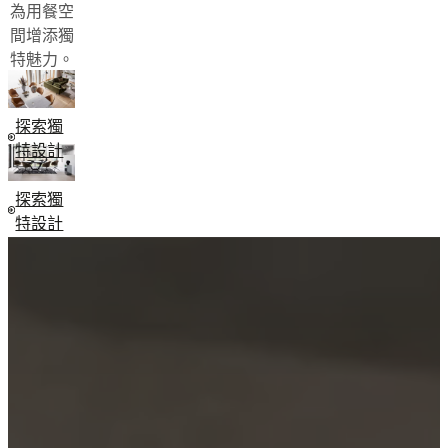
樣
為用餐空
品
間增添獨
門
特魅力。
市
查
詢
探索獨
BoConcept
特設計
簡
介
探索獨
價
特設計
值
觀
企
業
責
任
歷
史
新