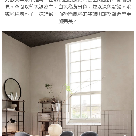
Christensen
見。空間以藍色調為主，白色為背景色，並以深色點綴。毛
啟
絨地毯增添了一抹舒適，而極簡風格的裝飾則讓整體造型更
發
加完美。
客
戶
服
務
聯
繫
方
式
送
貨
產
品
保
養
組
裝