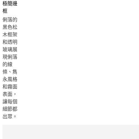
極簡邊
Christensen
啟
框
發
俐落的
客
黑色松
戶
木框架
服
和透明
務
玻璃展
聯
現俐落
繫
的線
方
條、雋
式
永風格
送
和霧面
貨
表面，
產
讓每個
品
細節都
保
出眾。
養
組
裝