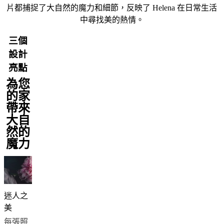
燈
片都捕捉了大自然的魔力和細節，反映了 Helena 在日常生活
飾
中尋找美的熱情。
地
毯
三個
家
設計
飾
亮點
收
為您
藏
的家
沙
帶來
发
大自
系
然的
列
魔力
表
集
合
椅
子
迷人之
系
美
列
每張照