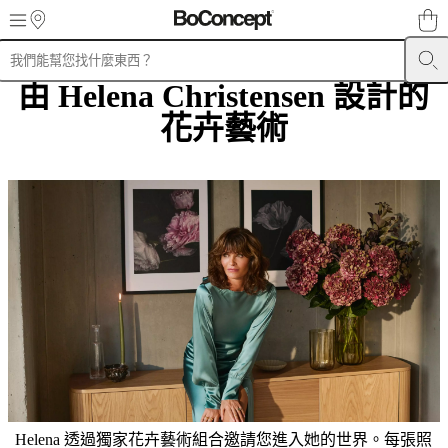
Skip to main content
由 Helena Christensen 設計的
產
品
花卉藝術
沙
發
餐
椅
餐
桌
收
納
系
列
床
戶
外
Helena 透過獨家花卉藝術組合邀請您進入她的世界。每張照