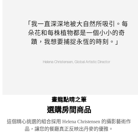
說
明
保
「我一直深深地被大自然所吸引。每
固
朵花和每株植物都是一個小小的奇
法
蹟，我想要捕捉永恆的時刻。」
律
免
費
Helena Christensen, Global Artistic Director
室
內
設
計
服
畫龍點睛之筆
務
選購房間商品
訂
購
這個精心挑選的組合採用 Helena Christensen 的攝影藝術作
免
品，讓您的餐廳真正反映出丹麥的優雅。
費