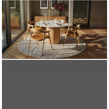
樣
品
門
市
查
詢
BoConcept
簡
介
價
值
觀
企
業
責
任
歷
史
新