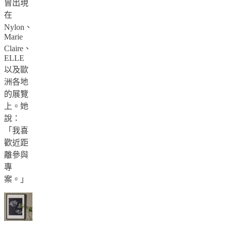
廳
曾出現
用
在
餐
Nylon、
Marie
室
Claire、
臥
ELLE
室
以及歐
戶
洲各地
外
的展覽
空
上。她
間
說：
小
「我喜
空
歡近距
間
離參與
居
專
家
案。」
書
房
BoConcept
+
Helena