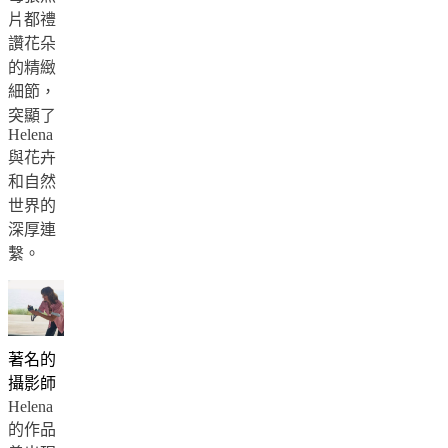
Armchair
片都禮
collections
Beds
讚花朵
collections
存
的精緻
储
細節，
集
突顯了
Helena
合
與花卉
配
和自然
饰
世界的
系
深厚連
列
繫。
Fabric
and
leather
collection
商
店
著名的
房
攝影師
間
Helena
客
的作品