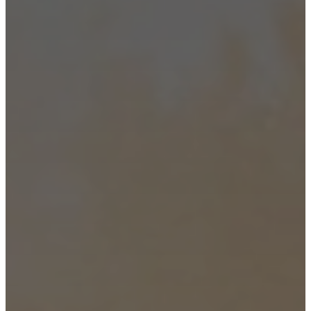
職
涯
Standards
and
certifications
無
障
礙
聲
明
成
為
特
許
商
Professionals
貿
易
計
劃