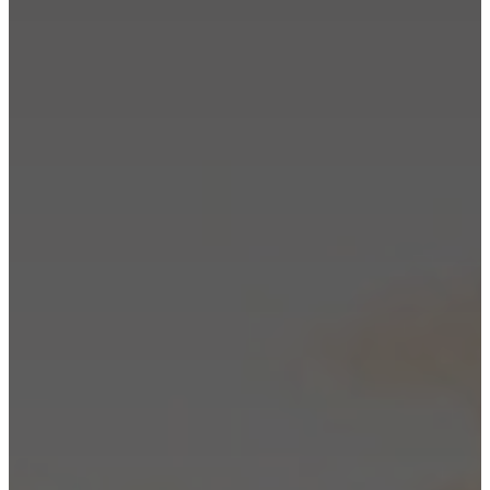
聞
發
佈
室
精
湛
工
藝
與
品
質
認
識
我
們
的
設
計
師